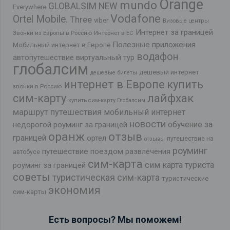
Orange
mundo
GLOBALSIM NEW
Everywhere
Vodafone
Ortel Mobile.
Three
viber
Визовые центры
Интернет за границей
Звонки из Европы в Россию
Интернет в ЕС
Полезные приложения
Мобильный интернет в Европе
водафон
автопутешествие
виртуальный тур
глобалсим
дешевый интернет
дешевые билеты
интернет в Европе
купить
звонки в Россию
лайфхак
сим-карту
купить сим-карту Глобалсим
маршрут путешествия
мобильный интернет
новости
обучение за
недорогой роуминг за границей
оранж
отзыв
границей
ортел
путешествие на
отзывы
роуминг
путешествие поездом
развлечения
автобусе
сим-карта
сим карта туриста
роуминг за границей
советы
туристическая сим-карта
туристические
экономия
сим-карты
Есть вопросы? Мы поможем!