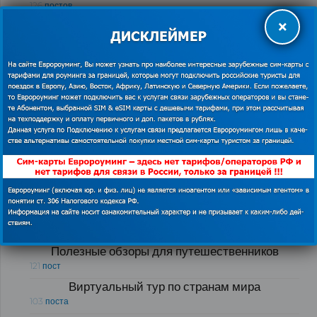
126 постов
×
Как экономить в роуминге за границей
76 постов
Бесплатный WI-FI за границей
54 поста
Как и у кого купить в России сим-карты для
интернета и связи за границей
51 пост
Рубрики блога «Полезные советы для
путешественников за границей»
Лайфхаки для путешественников
175 постов
Полезные обзоры для путешественников
121 пост
Виртуальный тур по странам мира
103 поста