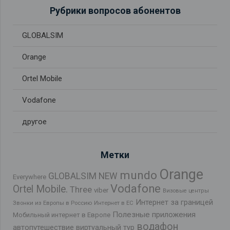
Рубрики вопросов абонентов
GLOBALSIM
Orange
Ortel Mobile
Vodafone
другое
Метки
Orange
mundo
GLOBALSIM NEW
Everywhere
Vodafone
Ortel Mobile.
Three
viber
Визовые центры
Интернет за границей
Звонки из Европы в Россию
Интернет в ЕС
Полезные приложения
Мобильный интернет в Европе
водафон
автопутешествие
виртуальный тур