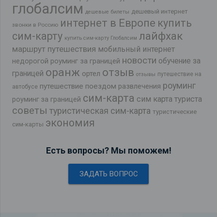
глобалсим
дешевый интернет
дешевые билеты
интернет в Европе
купить
звонки в Россию
лайфхак
сим-карту
купить сим-карту Глобалсим
маршрут путешествия
мобильный интернет
новости
обучение за
недорогой роуминг за границей
оранж
отзыв
границей
ортел
путешествие на
отзывы
роуминг
путешествие поездом
развлечения
автобусе
сим-карта
сим карта туриста
роуминг за границей
советы
туристическая сим-карта
туристические
экономия
сим-карты
Есть вопросы? Мы поможем!
ЗАДАТЬ ВОПРОС