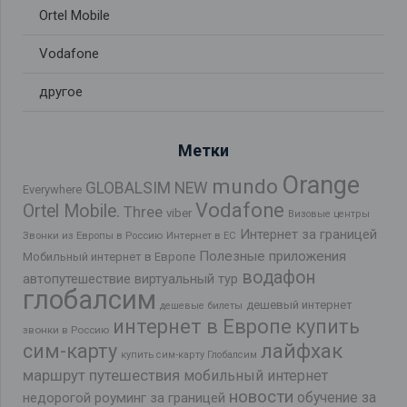
Ortel Mobile
Vodafone
другое
Метки
Orange
mundo
GLOBALSIM NEW
Everywhere
Vodafone
Ortel Mobile.
Three
viber
Визовые центры
Интернет за границей
Звонки из Европы в Россию
Интернет в ЕС
Полезные приложения
Мобильный интернет в Европе
водафон
автопутешествие
виртуальный тур
глобалсим
дешевый интернет
дешевые билеты
интернет в Европе
купить
звонки в Россию
лайфхак
сим-карту
купить сим-карту Глобалсим
маршрут путешествия
мобильный интернет
новости
обучение за
недорогой роуминг за границей