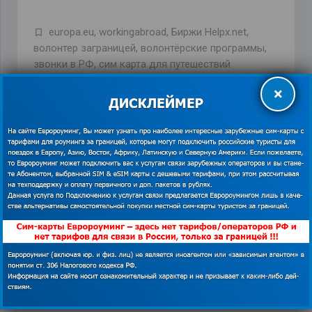
europa.eu
,
workingabroad
,
Биржи Helpx.net
,
волонтер заграницей
,
волонтёрские программы
,
звонки в РФ
,
сим карта для путешествий
×
ПРЕДЫДУЩАЯ ЗАПИСЬ
СЛЕДУЮЩАЯ ЗАПИСЬ
Похожие записи