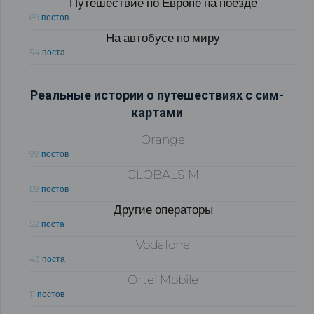
Путешествие по Европе на поезде
69 постов
На автобусе по миру
54 поста
Реальные истории о путешествиях с сим-
картами
Orange
99 постов
GLOBALSIM
89 постов
Другие операторы
52 поста
Vodafone
43 поста
Ortel Mobile
11 постов