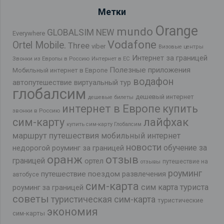
Метки
Orange
mundo
GLOBALSIM NEW
Everywhere
Vodafone
Ortel Mobile.
Three
viber
Визовые центры
Интернет за границей
Звонки из Европы в Россию
Интернет в ЕС
Полезные приложения
Мобильный интернет в Европе
водафон
автопутешествие
виртуальный тур
глобалсим
дешевый интернет
дешевые билеты
интернет в Европе
купить
звонки в Россию
лайфхак
сим-карту
купить сим-карту Глобалсим
маршрут путешествия
мобильный интернет
новости
обучение за
недорогой роуминг за границей
оранж
отзыв
границей
ортел
путешествие на
отзывы
роуминг
путешествие поездом
развлечения
автобусе
сим-карта
сим карта туриста
роуминг за границей
советы
туристическая сим-карта
туристические
экономия
сим-карты