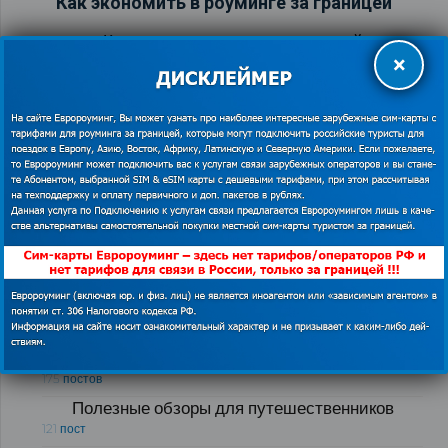
Как экономить в роуминге за границей
Как купить сим карту за границей
×
126 постов
Как экономить в роуминге за границей
76 постов
Бесплатный WI-FI за границей
54 поста
Как и у кого купить в России сим-карты для
интернета и связи за границей
51 пост
Рубрики блога «Полезные советы для
путешественников за границей»
Лайфхаки для путешественников
175 постов
Полезные обзоры для путешественников
121 пост