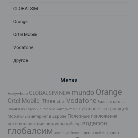
GLOBALSIM
Orange
Ortel Mobile
Vodafone
другое
Метки
Orange
mundo
GLOBALSIM NEW
Everywhere
Vodafone
Ortel Mobile.
Three
viber
Визовые центры
Интернет за границей
Звонки из Европы в Россию
Интернет в ЕС
Полезные приложения
Мобильный интернет в Европе
водафон
автопутешествие
виртуальный тур
глобалсим
дешевый интернет
дешевые билеты