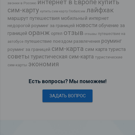
интернет в Европе
купить
звонки в Россию
лайфхак
сим-карту
купить сим-карту Глобалсим
маршрут путешествия
мобильный интернет
новости
обучение за
недорогой роуминг за границей
оранж
отзыв
границей
ортел
путешествие на
отзывы
роуминг
путешествие поездом
развлечения
автобусе
сим-карта
сим карта туриста
роуминг за границей
советы
туристическая сим-карта
туристические
экономия
сим-карты
Есть вопросы? Мы поможем!
ЗАДАТЬ ВОПРОС