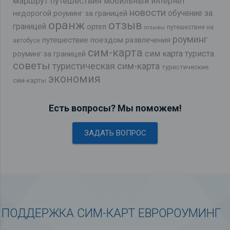
маршрут путешествия
мобильный интернет
новости
обучение за
недорогой роуминг за границей
оранж
отзыв
границей
ортел
путешествие на
отзывы
роуминг
путешествие поездом
развлечения
автобусе
сим-карта
сим карта туриста
роуминг за границей
советы
туристическая сим-карта
туристические
экономия
сим-карты
Есть вопросы? Мы поможем!
ЗАДАТЬ ВОПРОС
ПОДДЕРЖКА СИМ-КАРТ ЕВРОРОУМИНГ