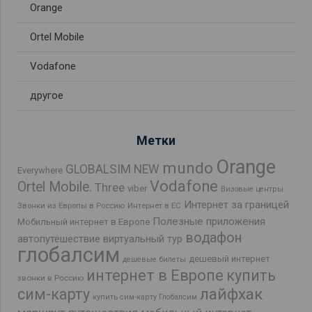
Orange
Ortel Mobile
Vodafone
другое
Метки
Orange
mundo
GLOBALSIM NEW
Everywhere
Vodafone
Ortel Mobile.
Three
viber
Визовые центры
Интернет за границей
Звонки из Европы в Россию
Интернет в ЕС
Полезные приложения
Мобильный интернет в Европе
водафон
автопутешествие
виртуальный тур
глобалсим
дешевый интернет
дешевые билеты
интернет в Европе
купить
звонки в Россию
лайфхак
сим-карту
купить сим-карту Глобалсим