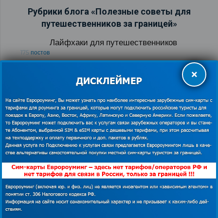
Рубрики блога «Полезные советы для
путешественников за границей»
Лайфхаки для путешественников
175 постов
Полезные обзоры для путешественников
×
121 пост
Виртуальный тур по странам мира
103 поста
Визовые центры
89 постов
Все развлечения мира
88 постов
Автомобильные дороги Европы
84 поста
Как экономить в роуминге за границей
76 постов
Обучение заграницей и языковые курсы