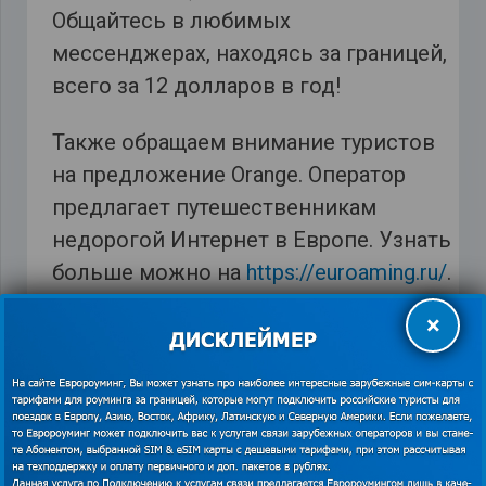
Общайтесь в любимых
мессенджерах, находясь за границей,
всего за 12 долларов в год!
Также обращаем внимание туристов
на предложение Orange. Оператор
предлагает путешественникам
недорогой Интернет в Европе. Узнать
больше можно на
https://euroaming.ru/
.
×
Smart Passport
,
TravelChat
,
Vodafone
,
вред от Wi-
Fi
,
Недорогой Интернет в Европе
,
роуминг за
границей