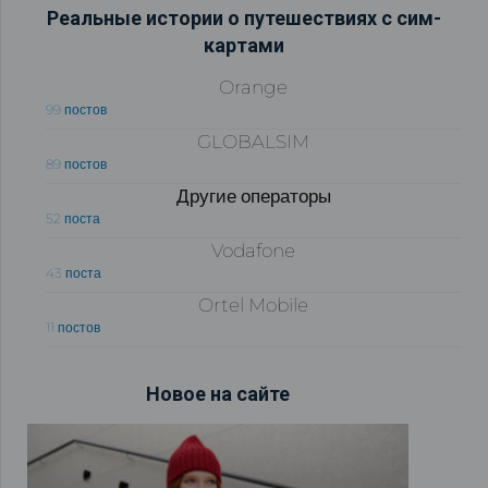
Реальные истории о путешествиях с сим-
картами
Orange
99 постов
GLOBALSIM
89 постов
Другие операторы
52 поста
Vodafone
43 поста
Ortel Mobile
11 постов
Новое на сайте