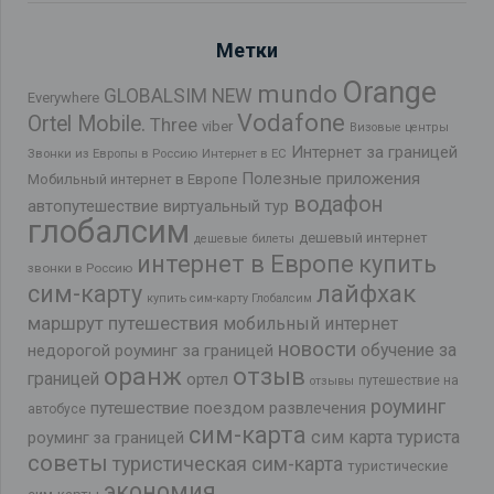
Метки
Orange
mundo
GLOBALSIM NEW
Everywhere
Vodafone
Ortel Mobile.
Three
viber
Визовые центры
Интернет за границей
Звонки из Европы в Россию
Интернет в ЕС
Полезные приложения
Мобильный интернет в Европе
водафон
автопутешествие
виртуальный тур
глобалсим
дешевый интернет
дешевые билеты
интернет в Европе
купить
звонки в Россию
лайфхак
сим-карту
купить сим-карту Глобалсим
маршрут путешествия
мобильный интернет
новости
обучение за
недорогой роуминг за границей
оранж
отзыв
границей
ортел
путешествие на
отзывы
роуминг
путешествие поездом
развлечения
автобусе
сим-карта
сим карта туриста
роуминг за границей
советы
туристическая сим-карта
туристические
экономия