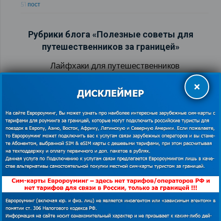
51 пост
Рубрики блога «Полезные советы для
путешественников за границей»
Лайфхаки для путешественников
175 постов
×
Полезные обзоры для путешественников
121 пост
Виртуальный тур по странам мира
103 поста
Визовые центры
89 постов
Все развлечения мира
88 постов
Автомобильные дороги Европы
84 поста
Как экономить в роуминге за границей