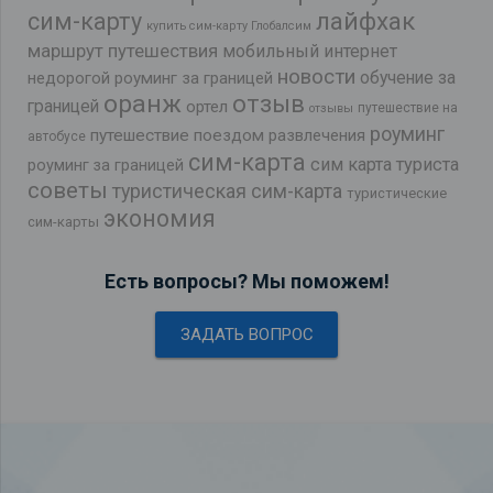
лайфхак
сим-карту
купить сим-карту Глобалсим
маршрут путешествия
мобильный интернет
новости
обучение за
недорогой роуминг за границей
оранж
отзыв
границей
ортел
путешествие на
отзывы
роуминг
путешествие поездом
развлечения
автобусе
сим-карта
сим карта туриста
роуминг за границей
советы
туристическая сим-карта
туристические
экономия
сим-карты
Есть вопросы? Мы поможем!
ЗАДАТЬ ВОПРОС