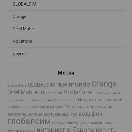
GLOBALSIM
Orange
Ortel Mobile
Vodafone
другое
Метки
Orange
mundo
GLOBALSIM NEW
Everywhere
Vodafone
Ortel Mobile.
Three
viber
Визовые центры
Интернет за границей
Звонки из Европы в Россию
Интернет в ЕС
Полезные приложения
Мобильный интернет в Европе
водафон
автопутешествие
виртуальный тур
глобалсим
дешевый интернет
дешевые билеты
интернет в Европе
купить
звонки в Россию