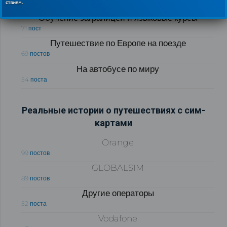
76 постов
Обучение заграницей и языковые курсы
71 пост
Путешествие по Европе на поезде
69 постов
На автобусе по миру
54 поста
Реальные истории о путешествиях с сим-
картами
Orange
99 постов
GLOBALSIM
89 постов
Другие операторы
52 поста
Vodafone