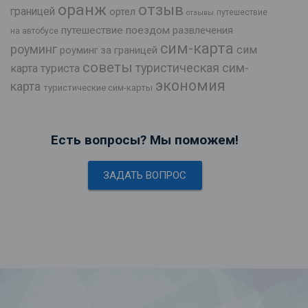
оранж
отзыв
границей
ортел
путешествие
отзывы
путешествие поездом
развлечения
на автобусе
сим-карта
роуминг
сим
роуминг за границей
советы
туристическая сим-
карта туриста
экономия
карта
туристические сим-карты
Есть вопросы? Мы поможем!
ЗАДАТЬ ВОПРОС