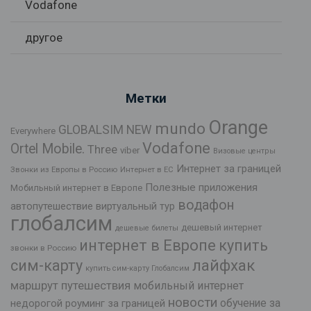
Vodafone
другое
Метки
Orange
mundo
GLOBALSIM NEW
Everywhere
Vodafone
Ortel Mobile.
Three
viber
Визовые центры
Интернет за границей
Звонки из Европы в Россию
Интернет в ЕС
Полезные приложения
Мобильный интернет в Европе
водафон
автопутешествие
виртуальный тур
глобалсим
дешевый интернет
дешевые билеты
интернет в Европе
купить
звонки в Россию
лайфхак
сим-карту
купить сим-карту Глобалсим
маршрут путешествия
мобильный интернет
новости
обучение за
недорогой роуминг за границей