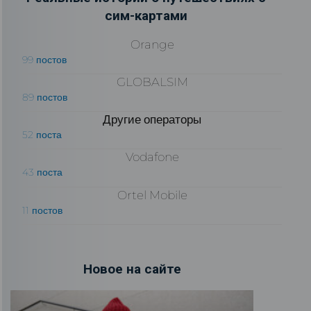
сим-картами
Orange
99 постов
GLOBALSIM
89 постов
Другие операторы
52 поста
Vodafone
43 поста
Ortel Mobile
11 постов
Новое на сайте