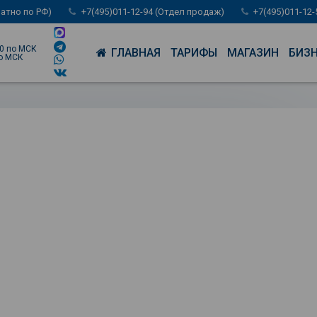
латно по РФ)
+7(495)011-12-94 (Отдел продаж)
+7(495)011-12
00 по МСК
ГЛАВНАЯ
ТАРИФЫ
МАГАЗИН
БИЗ
по МСК