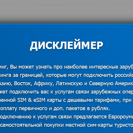
СЛЕДУЮЩАЯ ЗАПИСЬ
6 известных музеев Европы,
достойных вашего внимания
ие со взрослым
Как меняет людей