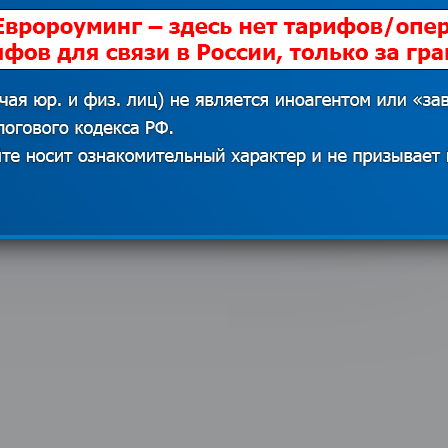
в машине
изучение иностранного
языка?
9
16.04.2018