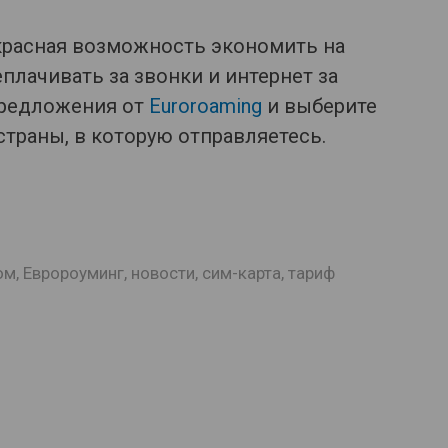
красная возможность экономить на
плачивать за звонки и интернет за
предложения от
Euroroaming
и выберите
страны, в которую
отправляетесь.
ом
,
Евророуминг
,
новости
,
сим-карта
,
тариф