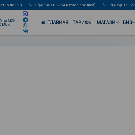
латно по РФ)
+7(495)011-12-94 (Отдел продаж)
+7(495)011-12
00 по МСК
ГЛАВНАЯ
ТАРИФЫ
МАГАЗИН
БИЗ
по МСК