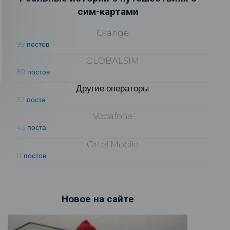
сим-картами
Orange
99 постов
GLOBALSIM
89 постов
Другие операторы
52 поста
Vodafone
43 поста
Ortel Mobile
11 постов
Новое на сайте