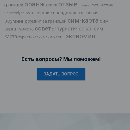
оранж
отзыв
границей
ортел
путешествие
отзывы
путешествие поездом
развлечения
на автобусе
сим-карта
роуминг
сим
роуминг за границей
советы
туристическая сим-
карта туриста
экономия
карта
туристические сим-карты
Есть вопросы? Мы поможем!
ЗАДАТЬ ВОПРОС