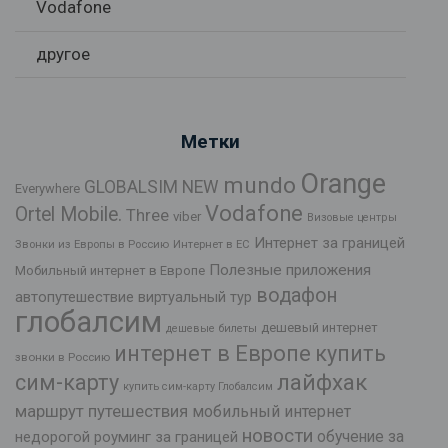
Vodafone
другое
Метки
Orange
mundo
GLOBALSIM NEW
Everywhere
Vodafone
Ortel Mobile.
Three
viber
Визовые центры
Интернет за границей
Звонки из Европы в Россию
Интернет в ЕС
Полезные приложения
Мобильный интернет в Европе
водафон
автопутешествие
виртуальный тур
глобалсим
дешевый интернет
дешевые билеты
интернет в Европе
купить
звонки в Россию
лайфхак
сим-карту
купить сим-карту Глобалсим
маршрут путешествия
мобильный интернет
новости
обучение за
недорогой роуминг за границей