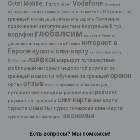
Vodafone
Ortel Mobile.
Three
viber
Визовые
Интернет за
центры
Звонки из Европы в Россию
Интернет в ЕС
границей
Полезные
Мобильный интернет в Европе
приложения
автопутешествие
виртуальный тур
глобалсим
водафон
дешевые билеты
интернет в
дешевый интернет
звонки в Россию
Европе
купить сим-карту
купить сим-карту
лайфхак
маршрут путешествия
Глобалсим
мобильный интернет
недорогой роуминг за
оранж
новости
обучение за границей
границей
отзыв
ортел
путешествие на автобусе
отзывы
роуминг
путешествие поездом
развлечения
сим-карта
сим карта
роуминг за границей
советы
туристическая сим-карта
туриста
экономия
туристические сим-карты
Есть вопросы? Мы поможем!