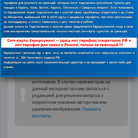
• Заболевания сердца.
• Низкое давление или скачки
артериального давления.
• Частые головокружения.
*Изображения использованы из открытых
источников. В случае наличия прав на
❗
данный материал просим связаться с
редакцией для решения вопроса о
корректном указании авторства или
удаления изображения.
Показать
контакты