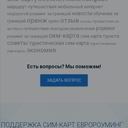
купить сим-карту Глобалсим
маршрут путешествия
мобильный интернет
новости
обучение за
недорогой роуминг за границей
оранж
отзыв
границей
ортел
путешествие на
отзывы
роуминг
путешествие поездом
развлечения
автобусе
сим-карта
сим карта туриста
роуминг за границей
советы
туристическая сим-карта
туристические
экономия
сим-карты
Есть вопросы? Мы поможем!
ЗАДАТЬ ВОПРОС
ПОДДЕРЖКА СИМ-КАРТ ЕВРОРОУМИНГ