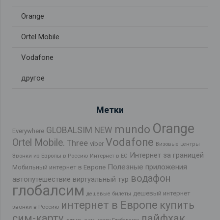
Orange
Ortel Mobile
Vodafone
другое
Метки
Orange
mundo
GLOBALSIM NEW
Everywhere
Vodafone
Ortel Mobile.
Three
viber
Визовые центры
Интернет за границей
Звонки из Европы в Россию
Интернет в ЕС
Полезные приложения
Мобильный интернет в Европе
водафон
автопутешествие
виртуальный тур
глобалсим
дешевый интернет
дешевые билеты
интернет в Европе
купить
звонки в Россию
лайфхак
сим-карту