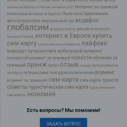
viber
Визовые центры
Интернет за границей
Звонки из Европы в Россию
Интернет в ЕС
Полезные приложения
Мобильный интернет в Европе
водафон
автопутешествие
виртуальный тур
глобалсим
дешевый интернет
дешевые билеты
интернет в Европе
купить
звонки в Россию
лайфхак
сим-карту
купить сим-карту Глобалсим
маршрут путешествия
мобильный интернет
новости
обучение за
недорогой роуминг за границей
оранж
отзыв
границей
ортел
путешествие на
отзывы
роуминг
путешествие поездом
развлечения
автобусе
сим-карта
сим карта туриста
роуминг за границей
советы
туристическая сим-карта
туристические
экономия
сим-карты
Есть вопросы? Мы поможем!
ЗАДАТЬ ВОПРОС