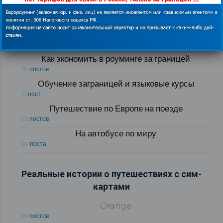
Все развлечения мира
88 постов
Автомобильные дороги Европы
84 поста
Как экономить в роуминге за границей
76 постов
Обучение заграницей и языковые курсы
71 пост
Путешествие по Европе на поезде
69 постов
На автобусе по миру
54 поста
Реальные истории о путешествиях с сим-
картами
Orange
99 постов