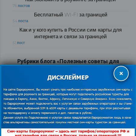
76 постов
Бесплатный WI-FI за границей
54 поста
Как и у кого купить в России сим-карты для
интернета и связи за границей
51 пост
Рубрики блога «Полезные советы для
путешественников за границей»
×
Лайфхаки для путешественников
175 постов
Полезные обзоры для путешественников
121 пост
Виртуальный тур по странам мира
103 поста
Визовые центры
89 постов