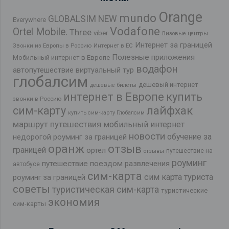
Orange
mundo
GLOBALSIM NEW
Everywhere
Vodafone
Ortel Mobile.
Three
viber
Визовые центры
Интернет за границей
Звонки из Европы в Россию
Интернет в ЕС
Полезные приложения
Мобильный интернет в Европе
водафон
автопутешествие
виртуальный тур
глобалсим
дешевый интернет
дешевые билеты
интернет в Европе
купить
звонки в Россию
лайфхак
сим-карту
купить сим-карту Глобалсим
маршрут путешествия
мобильный интернет
новости
обучение за
недорогой роуминг за границей
оранж
отзыв
границей
ортел
путешествие на
отзывы
роуминг
путешествие поездом
развлечения
автобусе
сим-карта
сим карта туриста
роуминг за границей
советы
туристическая сим-карта
туристические
экономия
сим-карты