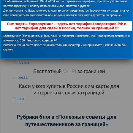
Как экономить в роуминге за границей
Как купить сим карту за границей
126 постов
Как экономить в роуминге за границей
76 постов
Бесплатный WI-FI за границей
54 поста
Как и у кого купить в России сим-карты для
интернета и связи за границей
51 пост
Рубрики блога «Полезные советы для
путешественников за границей»