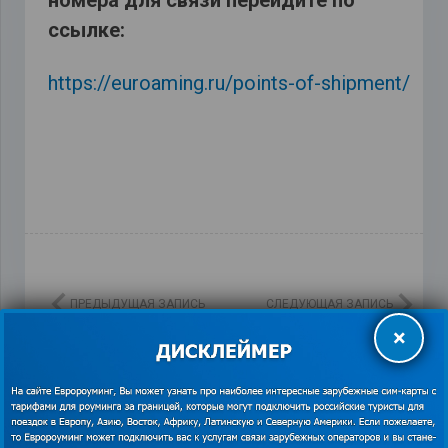
номера для связи перейдите по
ссылке:
https://euroaming.ru/points-of-shipment/
ПРЕДЫДУЩАЯ ЗАПИСЬ
СЛЕДУЮЩАЯ ЗАПИСЬ
×