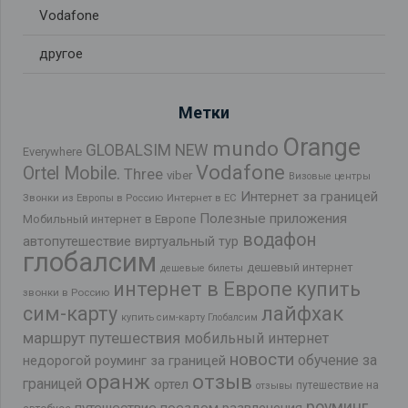
Vodafone
другое
Метки
Orange
mundo
GLOBALSIM NEW
Everywhere
Vodafone
Ortel Mobile.
Three
viber
Визовые центры
Интернет за границей
Звонки из Европы в Россию
Интернет в ЕС
Полезные приложения
Мобильный интернет в Европе
водафон
автопутешествие
виртуальный тур
глобалсим
дешевый интернет
дешевые билеты
интернет в Европе
купить
звонки в Россию
лайфхак
сим-карту
купить сим-карту Глобалсим
маршрут путешествия
мобильный интернет
новости
обучение за
недорогой роуминг за границей
оранж
отзыв
границей
ортел
путешествие на
отзывы
роуминг
путешествие поездом
развлечения