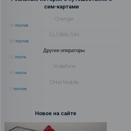
сим-картами
Orange
99 постов
GLOBALSIM
89 постов
Другие операторы
52 поста
Vodafone
43 поста
Ortel Mobile
11 постов
Новое на сайте