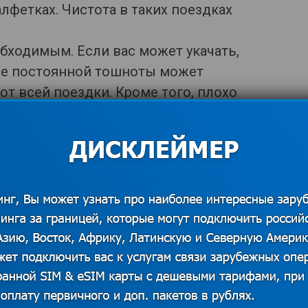
алфетках. Чистота в таких поездках
бходимым. Если вас может укачать,
ние постоянной тошноты может
от всей поездки. Кроме того, плохо
орый будет выглядеть, мягко говоря,
е и вам. Аптечка всегда должна быть с
быть таблетки от головной боли,
ы, жаропонижающие. Список, конечно,
ндивидуально.
ешает даже летом. В автобусе может
ее время вполне вероятно замерзнуть.
о спасет от скуки, поэтому не забудьте
ишними и стандартные средства для
 книга и все то, что вам нравится.