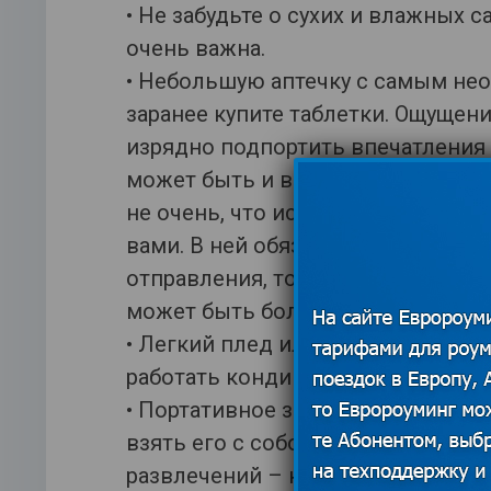
• Не забудьте о сухих и влажных с
очень важна.
• Небольшую аптечку с самым нео
заранее купите таблетки. Ощуще
изрядно подпортить впечатления 
может быть и вашему соседу, кот
не очень, что испортит настроени
вами. В ней обязательно должны 
отправления, тошноты и простуд
может быть больше, здесь все и
• Легкий плед или одеяло не пом
работать кондиционер и в вечерн
• Портативное зарядное устройств
взять его с собой. Но не будут л
развлечений – кроссворды, газеты,