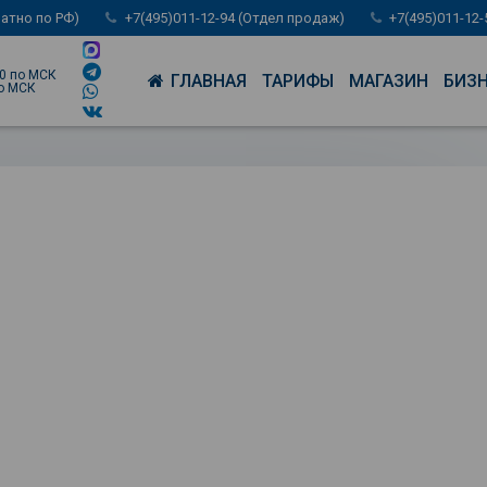
латно по РФ)
+7(495)011-12-94 (Отдел продаж)
+7(495)011-12
00 по МСК
ГЛАВНАЯ
ТАРИФЫ
МАГАЗИН
БИЗ
по МСК