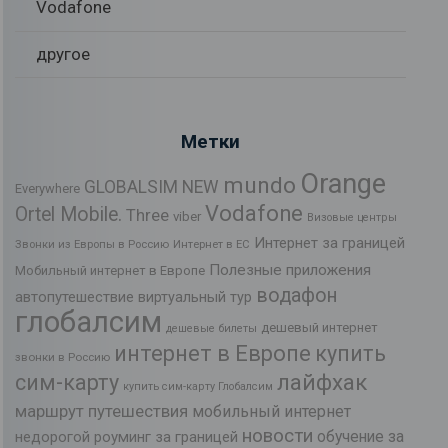
Vodafone
другое
Метки
Orange
mundo
GLOBALSIM NEW
Everywhere
Vodafone
Ortel Mobile.
Three
viber
Визовые центры
Интернет за границей
Звонки из Европы в Россию
Интернет в ЕС
Полезные приложения
Мобильный интернет в Европе
водафон
автопутешествие
виртуальный тур
глобалсим
дешевый интернет
дешевые билеты
интернет в Европе
купить
звонки в Россию
лайфхак
сим-карту
купить сим-карту Глобалсим
маршрут путешествия
мобильный интернет
новости
обучение за
недорогой роуминг за границей