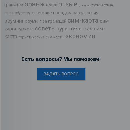
оранж
отзыв
границей
ортел
путешествие
отзывы
путешествие поездом
развлечения
на автобусе
сим-карта
роуминг
сим
роуминг за границей
советы
туристическая сим-
карта туриста
экономия
карта
туристические сим-карты
Есть вопросы? Мы поможем!
ЗАДАТЬ ВОПРОС