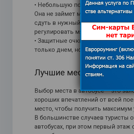
• Небольшую подушку для сна, луч
Она не займет много места в ручн
сдуть в нужный момент такую по
регулировать мягкость, жесткость
• Защитные очки для сна и беруши
только днем, но и в ночное время
Лучшие места в дальних
Выбор места в автобусе – это зал
хороших впечатлений от всей поез
место, чтобы получить максимум 
В большинстве случаев туристы о
автобусах, при этом первый этаж 