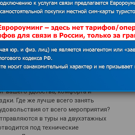
ше надувную, если вам будет удобно.
ой клади. Вы сможете легко надуть и
душки (плюс ко всему можно
).
. В дороге может быть шумно и не
.
 поездках
ог вашего удобства, комфорта и
дки. Где же лучше всего занять
удовольствия от всего мероприятия?
тправляются в туры на двухэтажных
отводится под технические