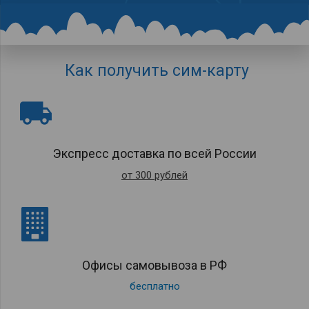
Как получить сим-карту
local_shipping
Экс­пресс доставка по всей России
от 300 рублей
Офисы самовывоза в РФ
бесплатно