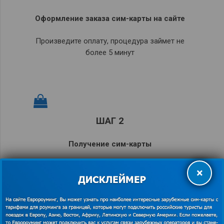
Оформление заказа сим-карты на сайте
Произведите оплату, процедура займет не
более 5 минут
ШАГ 2
Получение сим-карты
Через курьерскую службу, почту России или
×
у одного из наших партнеров.