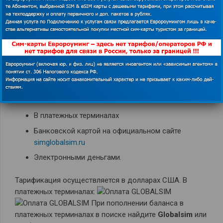
КУПИТЬ EUROPASIM
Как пополнить баланс EuropaSim?
Пополнение баланса сим-карт GLOBALSIM
осуществляется любыми доступными способами:
В платежных терминалах
Банковской картой на официальном сайте
simglobalsim.ru
Электронными деньгами.
Тарификация осуществляется в долларах США. В
платежных терминалах:
При пополнении баланса в
платежных терминалах в поиске найдите
Globalsim
или