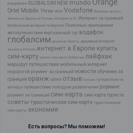
Orange
mundo
GLOBALSIM NEW
Everywhere
Vodafone
Ortel Mobile.
Three
viber
Визовые центры
Интернет за границей
Звонки из Европы в Россию
Интернет в ЕС
Полезные приложения
Мобильный интернет в Европе
водафон
автопутешествие
виртуальный тур
глобалсим
дешевый интернет
дешевые билеты
интернет в Европе
купить
звонки в Россию
лайфхак
сим-карту
купить сим-карту Глобалсим
маршрут путешествия
мобильный интернет
новости
обучение за
недорогой роуминг за границей
оранж
отзыв
границей
ортел
путешествие на
отзывы
роуминг
путешествие поездом
развлечения
автобусе
сим-карта
сим карта туриста
роуминг за границей
советы
туристическая сим-карта
туристические
экономия
сим-карты
Есть вопросы? Мы поможем!