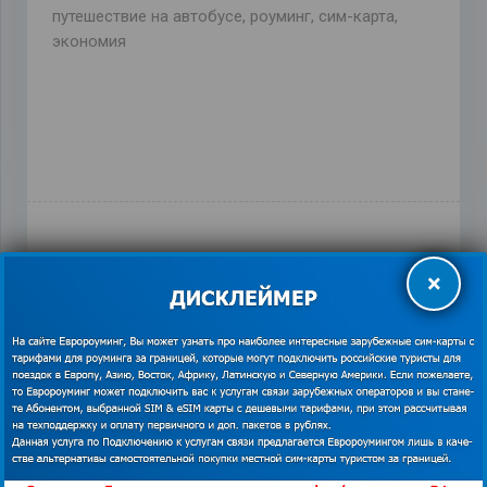
путешествие на автобусе
,
роуминг
,
сим-карта
,
экономия
×
ПРЕДЫДУЩАЯ ЗАПИСЬ
СЛЕДУЮЩАЯ ЗАПИСЬ
Похожие записи