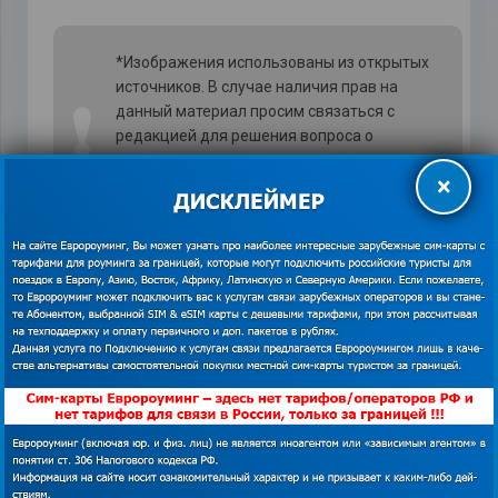
*Изображения использованы из открытых
источников. В случае наличия прав на
❗
данный материал просим связаться с
редакцией для решения вопроса о
корректном указании авторства или
×
удаления изображения.
Показать
контакты
14. Можно существенно сэкономить
на жилье в Риме, если выбирать
гостиницы, хостелы не в центре
города. Кстати, советуем
бронировать номер в пешей
доступности от
достопримечательностей, транспорт