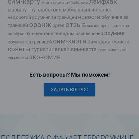
лайфхак
сим-карту
купить сим-карту Глобалсим
маршрут путешествия
мобильный интернет
новости
обучение за
недорогой роуминг за границей
оранж
отзыв
границей
ортел
путешествие на
отзывы
роуминг
путешествие поездом
развлечения
автобусе
сим-карта
сим карта туриста
роуминг за границей
советы
туристическая сим-карта
туристические
экономия
сим-карты
Есть вопросы? Мы поможем!
ЗАДАТЬ ВОПРОС
ПОДДЕРЖКА СИМ-КАРТ ЕВРОРОУМИНГ