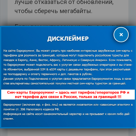
лучше отказаться от обновлений,
чтобы сберечь мегабайты.
Если вам интересно узнать о других
×
секретах, которые помогают
экономить на сотовой связи за
границей – читайте постоянную
рубрику
https://euroaming.ru/category/kak-
ekonomit-v-rouminge-za-granitsej/
.
Orange
,
глобалсим
,
Мобильный интернет в Европ
,
роуминг в ЕС исчез
,
тариф Мундо