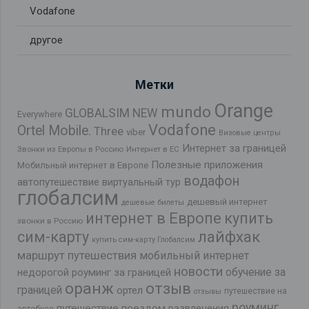
Vodafone
другое
Метки
Orange
mundo
GLOBALSIM NEW
Everywhere
Vodafone
Ortel Mobile.
Three
viber
Визовые центры
Интернет за границей
Звонки из Европы в Россию
Интернет в ЕС
Полезные приложения
Мобильный интернет в Европе
водафон
автопутешествие
виртуальный тур
глобалсим
дешевый интернет
дешевые билеты
интернет в Европе
купить
звонки в Россию
лайфхак
сим-карту
купить сим-карту Глобалсим
маршрут путешествия
мобильный интернет
новости
обучение за
недорогой роуминг за границей
оранж
отзыв
границей
ортел
путешествие на
отзывы
роуминг
путешествие поездом
развлечения