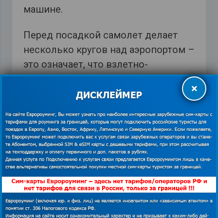
машине.
Перед посадкой самолет делает
несколько кругов над аэропортом –
это означает, что взлетно-
посадочная полоса не готова к
×
следующему самолету. Помните, что
аэропорт является мощным пунктом
связи, и если один самолет еще не
покинул полосу движения,
следующий не сможет безопасно
приземлиться. Не беспокойтесь о
топливе – всегда есть достаточно
топлива, чтобы полететь к
следующей безопасной точке