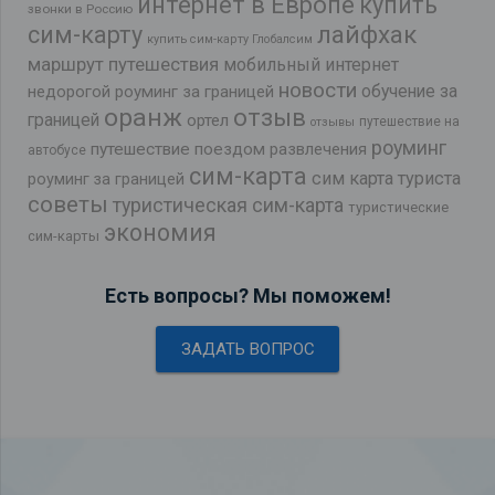
интернет в Европе
купить
звонки в Россию
лайфхак
сим-карту
купить сим-карту Глобалсим
маршрут путешествия
мобильный интернет
новости
обучение за
недорогой роуминг за границей
оранж
отзыв
границей
ортел
путешествие на
отзывы
роуминг
путешествие поездом
развлечения
автобусе
сим-карта
сим карта туриста
роуминг за границей
советы
туристическая сим-карта
туристические
экономия
сим-карты
Есть вопросы? Мы поможем!
ЗАДАТЬ ВОПРОС