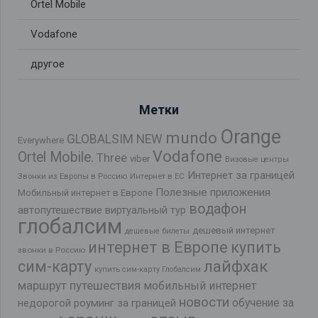
Ortel Mobile
Vodafone
другое
Метки
Orange
mundo
GLOBALSIM NEW
Everywhere
Vodafone
Ortel Mobile.
Three
viber
Визовые центры
Интернет за границей
Звонки из Европы в Россию
Интернет в ЕС
Полезные приложения
Мобильный интернет в Европе
водафон
автопутешествие
виртуальный тур
глобалсим
дешевый интернет
дешевые билеты
интернет в Европе
купить
звонки в Россию
лайфхак
сим-карту
купить сим-карту Глобалсим
маршрут путешествия
мобильный интернет
новости
обучение за
недорогой роуминг за границей