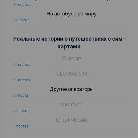
69 постов
На автобусе по миру
54 поста
Реальные истории о путешествиях с сим-
картами
Orange
99 постов
GLOBALSIM
89 постов
Другие операторы
52 поста
Vodafone
43 поста
Ortel Mobile
11 постов