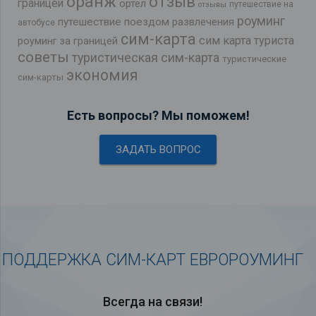
оранж
отзыв
границей
ортел
путешествие на
отзывы
роуминг
путешествие поездом
развлечения
автобусе
сим-карта
сим карта туриста
роуминг за границей
советы
туристическая сим-карта
туристические
экономия
сим-карты
Есть вопросы? Мы поможем!
ЗАДАТЬ ВОПРОС
ПОДДЕРЖКА СИМ-КАРТ ЕВРОРОУМИНГ
Всегда на связи!