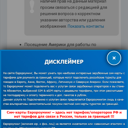
❗
наличия прав на данный материал
просим связаться с редакцией для
решения вопроса о корректном
указании авторства или удаления
изображения.
Показать контакты
Посещение Америки для работы по
программе Work and Travel (для студентов).
×
Стажироваться по этой программе могут
учителя, преподаватели.
Также можно отправиться работать вожатым
в детский лагерь.
Конечно, для того, чтобы стать
участником подобных программ,
нужно иметь очень хороший уровень
английского и пройти собеседование