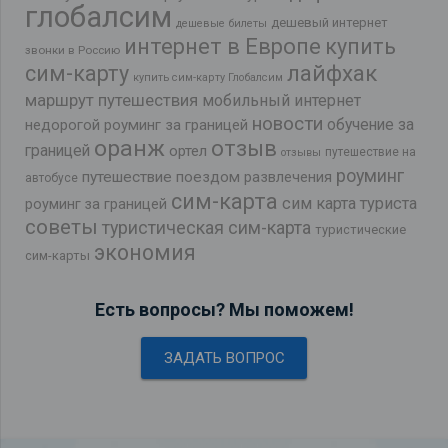
глобалсим
дешевый интернет
дешевые билеты
интернет в Европе
купить
звонки в Россию
лайфхак
сим-карту
купить сим-карту Глобалсим
маршрут путешествия
мобильный интернет
новости
обучение за
недорогой роуминг за границей
оранж
отзыв
границей
ортел
путешествие на
отзывы
роуминг
путешествие поездом
развлечения
автобусе
сим-карта
сим карта туриста
роуминг за границей
советы
туристическая сим-карта
туристические
экономия
сим-карты
Есть вопросы? Мы поможем!
ЗАДАТЬ ВОПРОС