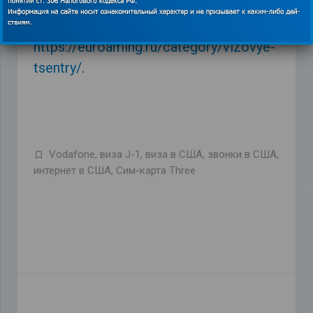
в посольстве США. Как это сделать
можете узнать из блога
https://euroaming.ru/category/vizovye-
tsentry/
.
Vodafone
,
виза J-1
,
виза в США
,
звонки в США
,
интернет в США
,
Сим-карта Three