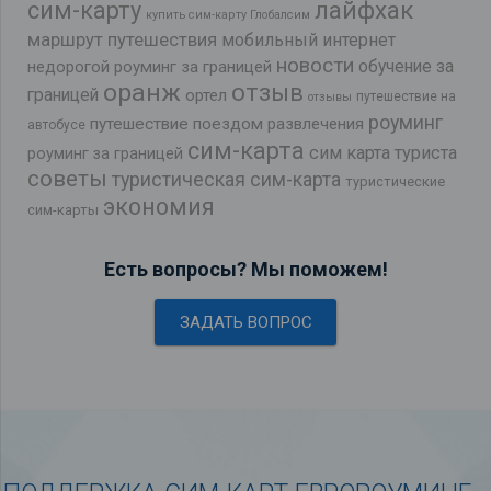
лайфхак
сим-карту
купить сим-карту Глобалсим
маршрут путешествия
мобильный интернет
новости
обучение за
недорогой роуминг за границей
оранж
отзыв
границей
ортел
путешествие на
отзывы
роуминг
путешествие поездом
развлечения
автобусе
сим-карта
сим карта туриста
роуминг за границей
советы
туристическая сим-карта
туристические
экономия
сим-карты
Есть вопросы? Мы поможем!
ЗАДАТЬ ВОПРОС