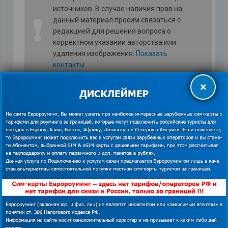
источников. В случае наличия прав на
❗
данный материал просим связаться с
редакцией для решения вопроса о
корректном указании авторства или
удаления изображения.
Показать
контакты
×
Как видите – экономить можно не
только на билетах, жилье, но и на
питании, и при этом не ущемлять
себя, и получать новые впечатления,
в том числе от необычных и
недорогих блюд. Желаем больше
путешествовать и получать кайф от
жизни.