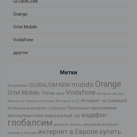
GLOBALSIM
Orange
Ortel Mobile
Vodafone
другое
Метки
Orange
mundo
GLOBALSIM NEW
Everywhere
Vodafone
Ortel Mobile.
Three
viber
Визовые центры
Интернет за границей
Звонки из Европы в Россию
Интернет в ЕС
Полезные приложения
Мобильный интернет в Европе
водафон
автопутешествие
виртуальный тур
глобалсим
дешевый интернет
дешевые билеты
интернет в Европе
купить
звонки в Россию