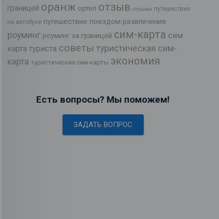
оранж
отзыв
границей
ортел
путешествие
отзывы
путешествие поездом
развлечения
на автобусе
сим-карта
роуминг
сим
роуминг за границей
советы
туристическая сим-
карта туриста
экономия
карта
туристические сим-карты
Есть вопросы? Мы поможем!
ЗАДАТЬ ВОПРОС