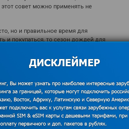
И этот совет можно применять не
сто, но и правильное время для
ть и покупаться, то сезон дождей для
ет.
лько в высокий сезон. Большинство
вие из-за финансового аспекта. Да,
ньги. Но ведь при правильной
съездить бюджетно. При этом
от поездки. В большинстве случаев
, нежели путешествие организованное
ранное туристическое агентство
вать мир отпадет после первого