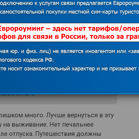
с Couchsurfing поможет не только
 приезда, но и сэкономить на жилье.
д, к новым знакомствам!
 источников. В случае наличия прав на данный
 для решения вопроса о корректном указании
казать контакты
слишком много. Лучше вернуться в эту
ку на выживание. Нет печальнее
сле отпуска. Путешествия должны