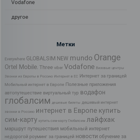
Vodafone
другое
Метки
Orange
mundo
GLOBALSIM NEW
Everywhere
Vodafone
Ortel Mobile.
Three
viber
Визовые центры
Интернет за границей
Звонки из Европы в Россию
Интернет в ЕС
Полезные приложения
Мобильный интернет в Европе
водафон
автопутешествие
виртуальный тур
глобалсим
дешевый интернет
дешевые билеты
интернет в Европе
купить
звонки в Россию
лайфхак
сим-карту
купить сим-карту Глобалсим
маршрут путешествия
мобильный интернет
новости
обучение за
недорогой роуминг за границей