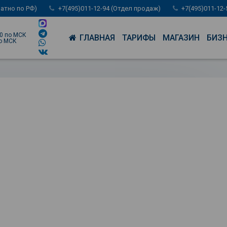
латно по РФ)
+7(495)011-12-94 (Отдел продаж)
+7(495)011-12
00 по МСК
ГЛАВНАЯ
ТАРИФЫ
МАГАЗИН
БИЗ
по МСК