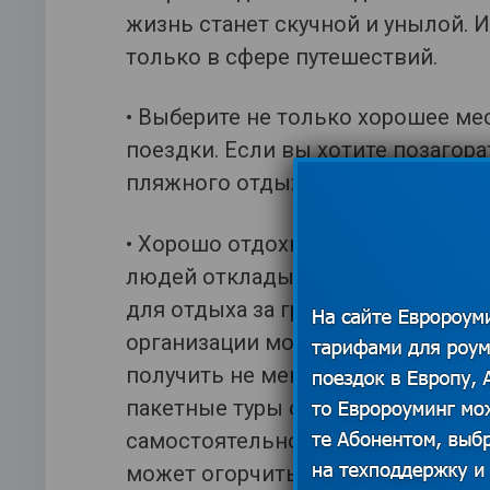
жизнь станет скучной и унылой. 
только в сфере путешествий.
• Выберите не только хорошее ме
поездки. Если вы хотите позагора
пляжного отдыха точно не подойд
• Хорошо отдохнуть можно не то
людей откладывают свое путешест
для отдыха за границей нужны де
организации можно сэкономить, 
получить не меньше впечатлений 
пакетные туры обходятся дороже
самостоятельно. Кроме того, выб
может огорчить (и желание позна