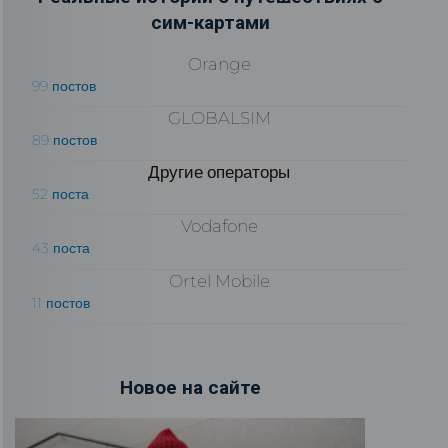
сим-картами
Orange
99 постов
GLOBALSIM
89 постов
Другие операторы
52 поста
Vodafone
43 поста
Ortel Mobile
11 постов
Новое на сайте