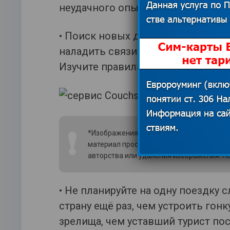
неудачного опыта).
• Поиск новых друзей через серви
наладить связи в новой стране до
Изучите правила сервиса, и впере
❗
*Изображения использованы из открытых
материал просим связаться с редакцией
авторства или удаления изображения.
По
• Не планируйте на одну поездку 
страну ещё раз, чем устроить гон
зрелища, чем уставший турист по