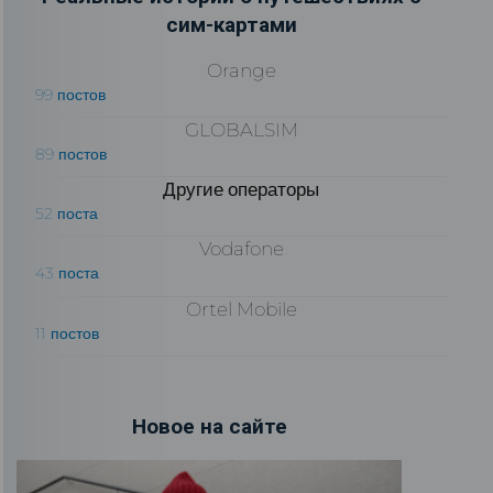
сим-картами
Orange
99 постов
GLOBALSIM
89 постов
Другие операторы
52 поста
Vodafone
43 поста
Ortel Mobile
11 постов
Новое на сайте