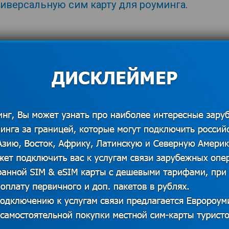
иверсальную сим карту для роуминга
.
рство связи
,
роуминг в Таиланд
,
турист
,
СЛЕДУЮЩАЯ ЗАПИСЬ
Компания «Билайн» шокировала