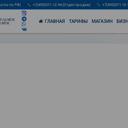
латно по РФ)
+7(495)011-12-94 (Отдел продаж)
+7(495)011-12
00 по МСК
ГЛАВНАЯ
ТАРИФЫ
МАГАЗИН
БИЗ
по МСК