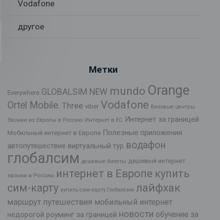
Vodafone
другое
Метки
Orange
mundo
GLOBALSIM NEW
Everywhere
Vodafone
Ortel Mobile.
Three
viber
Визовые центры
Интернет за границей
Звонки из Европы в Россию
Интернет в ЕС
Полезные приложения
Мобильный интернет в Европе
водафон
автопутешествие
виртуальный тур
глобалсим
дешевый интернет
дешевые билеты
интернет в Европе
купить
звонки в Россию
лайфхак
сим-карту
купить сим-карту Глобалсим
маршрут путешествия
мобильный интернет
новости
обучение за
недорогой роуминг за границей