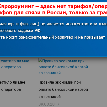
конкурентов тем, что поддержала
идею отмены внутрисетевого
роуминга по всей России
ватило ли мне
Правила экономии при
т оператора
оплате банковской картой
за границей
8
09.08.2017