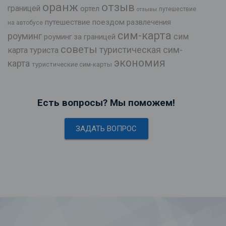
оранж
отзыв
границей
ортел
путешествие
отзывы
путешествие поездом
развлечения
на автобусе
сим-карта
роуминг
сим
роуминг за границей
советы
туристическая сим-
карта туриста
экономия
карта
туристические сим-карты
Есть вопросы? Мы поможем!
ЗАДАТЬ ВОПРОС