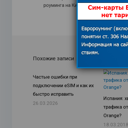
роуминга на Кипре
Похожие записи
Частые ошибки при
подключении eSIM и как их
быстро исправить
Испания: х
26.03.2026
трафика о
Orange?
18.03.201