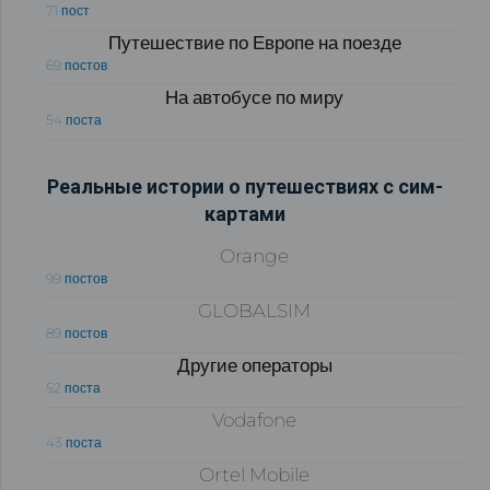
71 пост
Путешествие по Европе на поезде
69 постов
На автобусе по миру
54 поста
Реальные истории о путешествиях с сим-
картами
Orange
99 постов
GLOBALSIM
89 постов
Другие операторы
52 поста
Vodafone
43 поста
Ortel Mobile