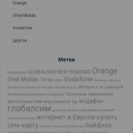
Orange
Ortel Mobile
Vodafone
другое
Метки
Orange
mundo
GLOBALSIM NEW
Everywhere
Vodafone
Ortel Mobile.
Three
viber
Визовые центры
Интернет за границей
Звонки из Европы в Россию
Интернет в ЕС
Полезные приложения
Мобильный интернет в Европе
водафон
автопутешествие
виртуальный тур
глобалсим
дешевый интернет
дешевые билеты
интернет в Европе
купить
звонки в Россию
лайфхак
сим-карту
купить сим-карту Глобалсим
маршрут путешествия