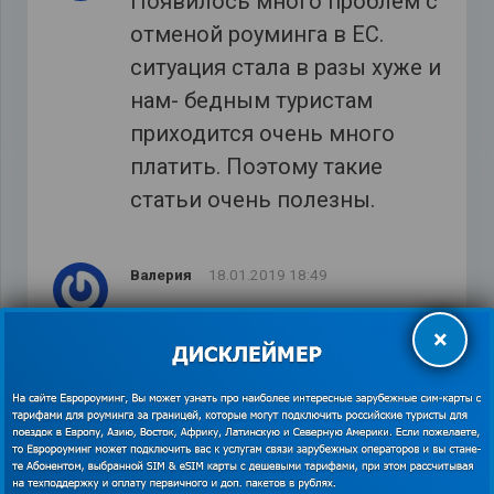
Появилось много проблем с
отменой роуминга в ЕС.
ситуация стала в разы хуже и
нам- бедным туристам
приходится очень много
платить. Поэтому такие
статьи очень полезны.
Валерия
18.01.2019 18:49
Глобалсим это прямо таки
×
палочка выручалочка с
поминутной тарификацией –
от 5 центов. Интернет хоть и
дороговато по сравнению с
Оранж, но звонки более чем