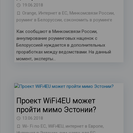
19.06.2018
Orange
,
Интернет в ЕС
,
Минкомсвязи России
,
роуминг в Белоруссии
,
сэкономить в роуминге
Как сообщают в Минкомсвязи России,
аннулирование роуминговых наценок с
Белоруссией нуждается в дополнительных
проработках между ведомствами. На данный
момент, эксперты…
Проект WiFi4EU может
пройти мимо Эстонии?
13.06.2018
Wi- Fi по ЕС
,
WiFi4EU
,
интернет в Европе
,