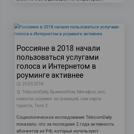
Россияне в 2018 начали
пользоваться услугами
голоса и Интернетом в
роуминге активнее
25.05.2018
TelecomDaily
,
ВымпелКом
,
Мегафон
,
мтс
,
новости
,
роуминг за границей
,
сим карта
туриста
,
Теле 2
Социологическое исследование TelecomDaily
показало, что за последние 2 года активность
абонентов из РФ, которые используют