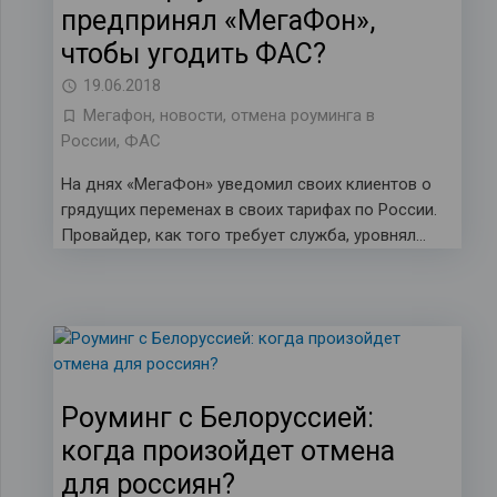
предпринял «МегаФон»,
чтобы угодить ФАС?
19.06.2018
Мегафон
,
новости
,
отмена роуминга в
России
,
ФАС
На днях «МегаФон» уведомил своих клиентов о
грядущих переменах в своих тарифах по России.
Провайдер, как того требует служба, уровнял…
Роуминг с Белоруссией:
когда произойдет отмена
для россиян?