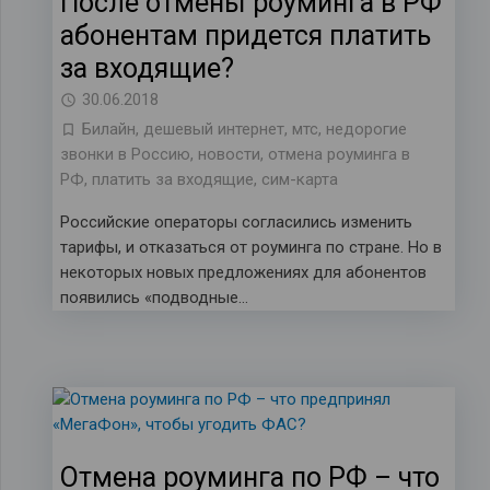
После отмены роуминга в РФ
абонентам придется платить
за входящие?
30.06.2018
Билайн
,
дешевый интернет
,
мтс
,
недорогие
звонки в Россию
,
новости
,
отмена роуминга в
РФ
,
платить за входящие
,
сим-карта
Российские операторы согласились изменить
тарифы, и отказаться от роуминга по стране. Но в
некоторых новых предложениях для абонентов
появились «подводные…
Отмена роуминга по РФ – что