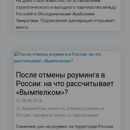
На днях стало известно, об установлении
стратегического и выгодного партнерства между
Россией и Объединенными Арабскими
Эмиратами. Подписанная декларация открывает
много…
После отмены роуминга в
России: на что рассчитывает
«Вымпелком»?
08.06.2018
ВымпелКом
,
новости
,
отмена роуминга в
России
,
тарифные планы от Евророуминг
Снижение цен на роуминг на территории России,