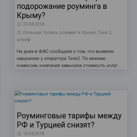
подорожание роуминга в
Крыму?
23.04.2018
большая тройка
,
роуминг в Крыму
,
Теле 2
,
штраф
На днях в ФАС сообщили о том, что выявили
нарушение у оператора Теле2. По мнению
комиссии, компания завысила стоимость услуг…
Роуминговые тарифы между
РФ и Турцией снизят?
10.04.2018