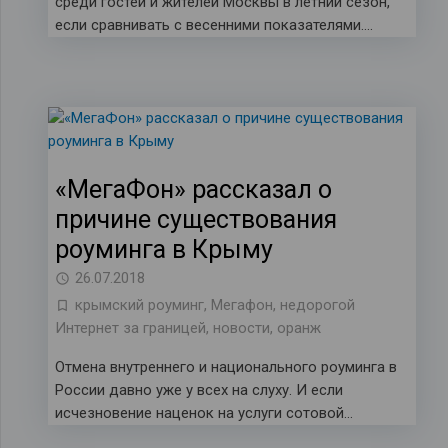
среди гостей и жителей Москвы в летний сезон,
если сравнивать с весенними показателями….
«МегаФон» рассказал о
причине существования
роуминга в Крыму
26.07.2018
крымский роуминг
,
Мегафон
,
недорогой
Интернет за границей
,
новости
,
оранж
Отмена внутреннего и национального роуминга в
России давно уже у всех на слуху. И если
исчезновение наценок на услуги сотовой…