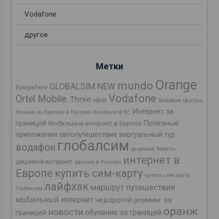
Vodafone
другое
Метки
Orange
mundo
GLOBALSIM NEW
Everywhere
Vodafone
Ortel Mobile.
Three
viber
Визовые центры
Интернет за
Звонки из Европы в Россию
Интернет в ЕС
границей
Полезные
Мобильный интернет в Европе
приложения
автопутешествие
виртуальный тур
глобалсим
водафон
дешевые билеты
интернет в
дешевый интернет
звонки в Россию
Европе
купить сим-карту
купить сим-карту
лайфхак
маршрут путешествия
Глобалсим
мобильный интернет
недорогой роуминг за
оранж
новости
обучение за границей
границей