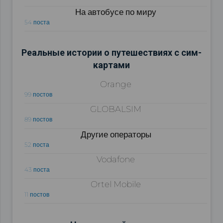
На автобусе по миру
54 поста
Реальные истории о путешествиях с сим-
картами
Orange
99 постов
GLOBALSIM
89 постов
Другие операторы
52 поста
Vodafone
43 поста
Ortel Mobile
11 постов