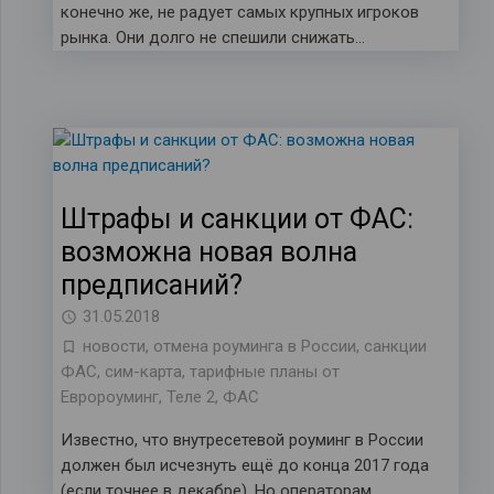
конечно же, не радует самых крупных игроков
рынка. Они долго не спешили снижать…
Штрафы и санкции от ФАС:
возможна новая волна
предписаний?
31.05.2018
новости
,
отмена роуминга в России
,
санкции
ФАС
,
сим-карта
,
тарифные планы от
Евророуминг
,
Теле 2
,
ФАС
Известно, что внутресетевой роуминг в России
должен был исчезнуть ещё до конца 2017 года
(если точнее в декабре). Но операторам…