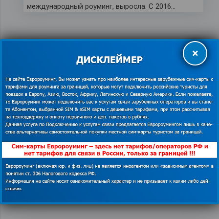
международный роуминг, выросла. С 2016…
×
Теле 2 должен «исправиться»
до конца мая
10.05.2018
Евророуминг
,
национальный роуминг
,
новости
,
роуминг за границей
,
Теле 2
,
ФАС
В апреле Антимонопольная служба выявила
нарушения в тарифах национального роуминга в
Теле 2. В итоге оператор должен заплатить
штраф, а…