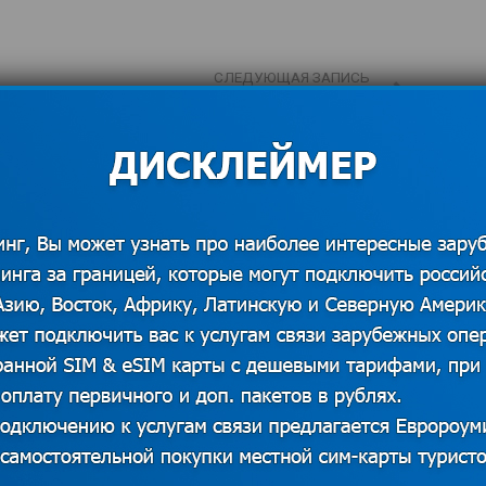
СЛЕДУЮЩАЯ ЗАПИСЬ
Теле 2 должен «исправиться» до
конца мая
Мобильный интернет в
илету: о чем
Гваделупе