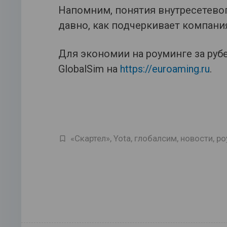
Напомним, понятия внутресетевого
давно, как подчеркивает компани
Для экономии на роуминге за руб
GlobalSim на
https://euroaming.ru
.
«Скартел»
,
Yota
,
глобалсим
,
новости
,
ро