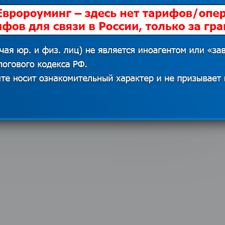
ь туристу из
18.12.2019
8