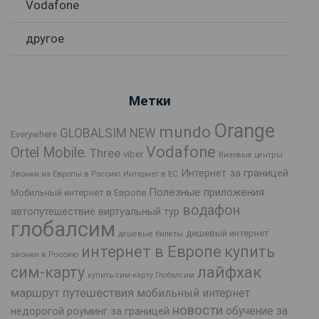
Vodafone
другое
Метки
Orange
mundo
GLOBALSIM NEW
Everywhere
Vodafone
Ortel Mobile.
Three
viber
Визовые центры
Интернет за границей
Звонки из Европы в Россию
Интернет в ЕС
Полезные приложения
Мобильный интернет в Европе
водафон
автопутешествие
виртуальный тур
глобалсим
дешевый интернет
дешевые билеты
интернет в Европе
купить
звонки в Россию
лайфхак
сим-карту
купить сим-карту Глобалсим
маршрут путешествия
мобильный интернет
новости
обучение за
недорогой роуминг за границей