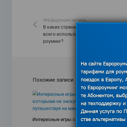
ПРЕДЫДУЩАЯ ЗАПИСЬ
В каких странах москвичи больше
всего используют международный
роуминг?
Похожие записи
Интересные игры с
Виза по пр