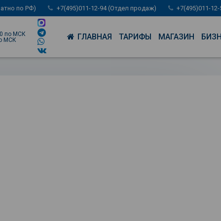
латно по РФ)
+7(495)011-12-94 (Отдел продаж)
+7(495)011-12
00 по МСК
ГЛАВНАЯ
ТАРИФЫ
МАГАЗИН
БИЗ
по МСК