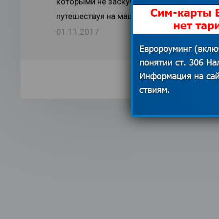
которыми не заскучаешь,
важно знат
путешествуя на машине
России
01.11.2017
14.02.201