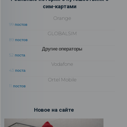
сим-картами
Orange
99 постов
GLOBALSIM
89 постов
Другие операторы
52 поста
Vodafone
43 поста
Ortel Mobile
11 постов
Новое на сайте