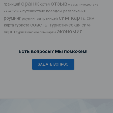
оранж
отзыв
границей
ортел
путешествие
отзывы
путешествие поездом
развлечения
на автобусе
сим-карта
роуминг
сим
роуминг за границей
советы
туристическая сим-
карта туриста
экономия
карта
туристические сим-карты
Есть вопросы? Мы поможем!
ЗАДАТЬ ВОПРОС