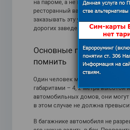
на пароме, а не в ресторанах на б
ресторанный вариант дороже), то
заказывать эту услугу через сайт.
дорогих заведениях, но и уменьши
Основные правила перев
помнить
Один человек может перевезти 1 
габаритами – 4, 2 метра высотой 
автомобильных домов, они могут 
в этом случае не должна превысит
В багажнике автомобиля не разре