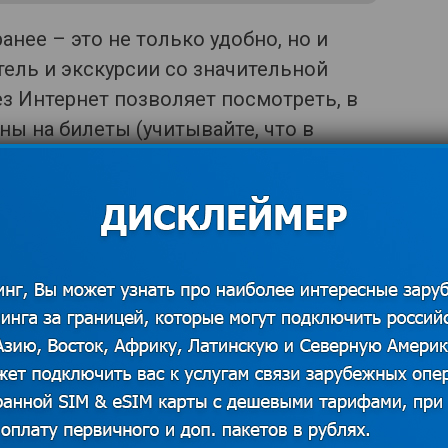
нее – это не только удобно, но и
ель и экскурсии со значительной
ез Интернет позволяет посмотреть, в
ы на билеты (учитывайте, что в
 проезд на пароме дороже, в будние
озможность как-то скорректировать
бронированием особых трудностей не
пке авиабилетов, но есть нюанс – при
 указать размеры транспортного
ть проездные за 30 дней до
роцентов от стоимости).
акет входит только перевозка,
ь отдельно. Если планируете питаться