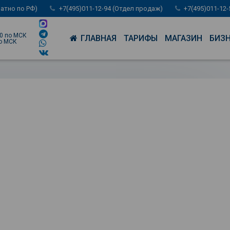
латно по РФ)
+7(495)011-12-94 (Отдел продаж)
+7(495)011-12
00 по МСК
ГЛАВНАЯ
ТАРИФЫ
МАГАЗИН
БИЗ
по МСК