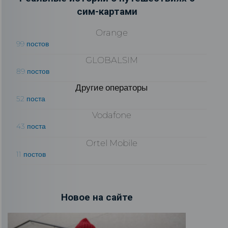
сим-картами
Orange
99 постов
GLOBALSIM
89 постов
Другие операторы
52 поста
Vodafone
43 поста
Ortel Mobile
11 постов
Новое на сайте