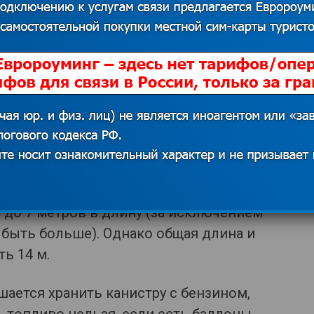
ерегу во время остановок (кстати,
 советуем заблаговременно
 В этом случае сэкономите не только на
те счет за питание на 10 процентов.
озки, о которых важно
транспортное средство с такими
и до 7 метров в длину (за исключением
быть больше). Однако общая длина и
ь 14 м.
шается хранить канистру с бензином,