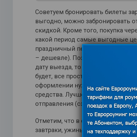
Советуем бронировать билеты зара
выгодно, можно забронировать от
скидкой. Кроме того, покупка чер
какой период самые выгодные цен
праздничный период и в выходные
– дешевле). Поэтому если есть в
дату выезда, то сделайте это. С 
будет, все просто, как и при поку
оформлении нужно дополнительно
средства. Лучше всего бронирова
отправления (сэкономите до 15 п
Отметим, что в стандартный автоп
завтраки, ужины нужно оплачиват