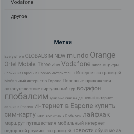
Vodafone
другое
Метки
Orange
mundo
GLOBALSIM NEW
Everywhere
Vodafone
Ortel Mobile.
Three
viber
Визовые центры
Интернет за границей
Звонки из Европы в Россию
Интернет в ЕС
Полезные приложения
Мобильный интернет в Европе
водафон
автопутешествие
виртуальный тур
глобалсим
дешевый интернет
дешевые билеты
интернет в Европе
купить
звонки в Россию
лайфхак
сим-карту
купить сим-карту Глобалсим
маршрут путешествия
мобильный интернет
новости
обучение за
недорогой роуминг за границей