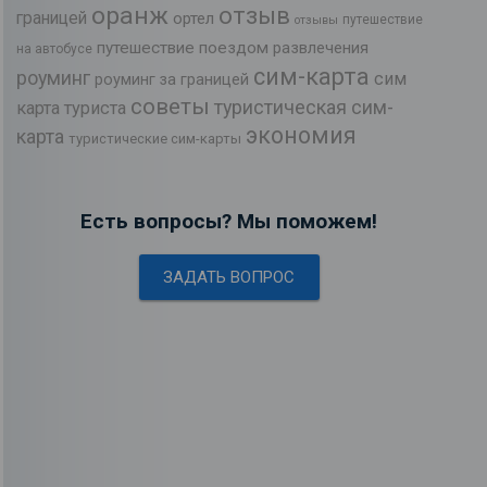
оранж
отзыв
границей
ортел
путешествие
отзывы
путешествие поездом
развлечения
на автобусе
сим-карта
роуминг
сим
роуминг за границей
советы
туристическая сим-
карта туриста
экономия
карта
туристические сим-карты
Есть вопросы? Мы поможем!
ЗАДАТЬ ВОПРОС