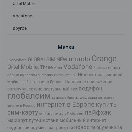
Ortel Mobile
Vodafone
другое
Метки
Orange
mundo
GLOBALSIM NEW
Everywhere
Vodafone
Ortel Mobile.
Three
viber
Визовые центры
Интернет за границей
Звонки из Европы в Россию
Интернет в ЕС
Полезные приложения
Мобильный интернет в Европе
водафон
автопутешествие
виртуальный тур
глобалсим
дешевый интернет
дешевые билеты
интернет в Европе
купить
звонки в Россию
лайфхак
сим-карту
купить сим-карту Глобалсим
маршрут путешествия
мобильный интернет
новости
обучение за
недорогой роуминг за границей