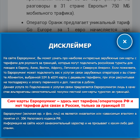
разговоры в 31 стране Европы+ 750 МБ
мобильного трафика).
Оператор Оранж предлагает уникальный тариф
Go Europe за 1 евро начисляется час
разговоров (открыты все страны Европы) и
×
100 Мб интернета.
Мы чаще выбираем для себя
стартовый пакет
GLOBALSIM
, так как
этот оператор предложил низкие
тарифы на звонки в Россию, кроме
того, подкупил бесплатный Вайбер. А
это значит, что на разговорах можно
было сэкономить. Оператор
предлагает такие пакеты для
звонков в Россию: