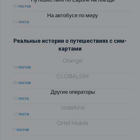
69 постов
На автобусе по миру
54 поста
Реальные истории о путешествиях с сим-
картами
Orange
99 постов
GLOBALSIM
89 постов
Другие операторы
52 поста
Vodafone
43 поста
Ortel Mobile
11 постов