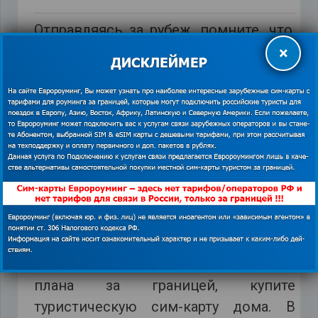
Отправляясь за рубеж, помните, что,
скорее всего, у вас возникнет
×
необходимость позвонить или
выйти в Интернет, в том числе и в
случае необходимости совершить
звонок в страховую компанию.
Роуминг от отечественных
операторов — всегда дорого.
Выгоднее купить сим-карту на месте.
Если же у вас нет желания
заниматься поиском сотовой
компании и нужного тарифного
плана за границей, купите
туристическую сим-карту дома. В