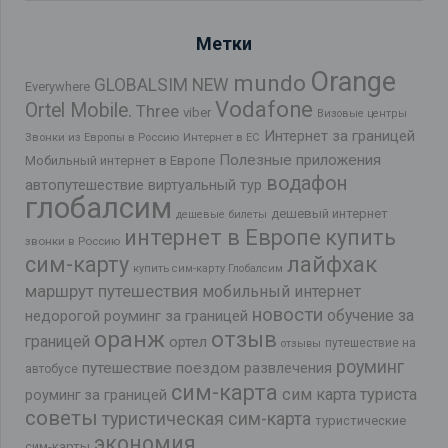
Метки
Orange
mundo
GLOBALSIM NEW
Everywhere
Vodafone
Ortel Mobile.
Three
viber
Визовые центры
Интернет за границей
Звонки из Европы в Россию
Интернет в ЕС
Полезные приложения
Мобильный интернет в Европе
водафон
автопутешествие
виртуальный тур
глобалсим
дешевый интернет
дешевые билеты
интернет в Европе
купить
звонки в Россию
лайфхак
сим-карту
купить сим-карту Глобалсим
маршрут путешествия
мобильный интернет
новости
обучение за
недорогой роуминг за границей
оранж
отзыв
границей
ортел
путешествие на
отзывы
роуминг
путешествие поездом
развлечения
автобусе
сим-карта
сим карта туриста
роуминг за границей
советы
туристическая сим-карта
туристические
экономия
сим-карты