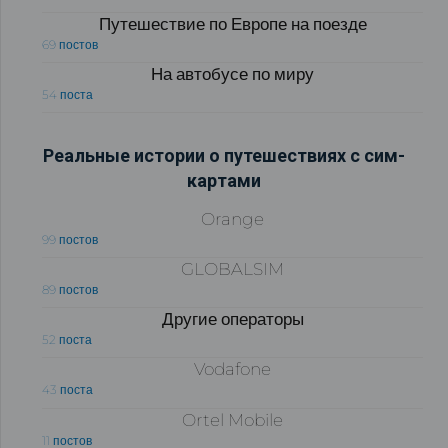
Путешествие по Европе на поезде
69 постов
На автобусе по миру
54 поста
Реальные истории о путешествиях с сим-
картами
Orange
99 постов
GLOBALSIM
89 постов
Другие операторы
52 поста
Vodafone
43 поста
Ortel Mobile
11 постов