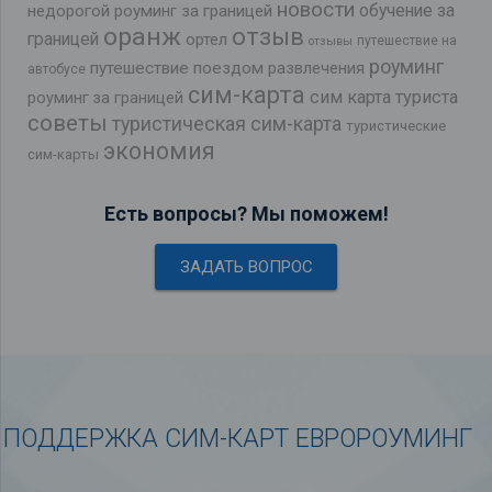
новости
обучение за
недорогой роуминг за границей
оранж
отзыв
границей
ортел
путешествие на
отзывы
роуминг
путешествие поездом
развлечения
автобусе
сим-карта
сим карта туриста
роуминг за границей
советы
туристическая сим-карта
туристические
экономия
сим-карты
Есть вопросы? Мы поможем!
ЗАДАТЬ ВОПРОС
ПОДДЕРЖКА СИМ-КАРТ ЕВРОРОУМИНГ