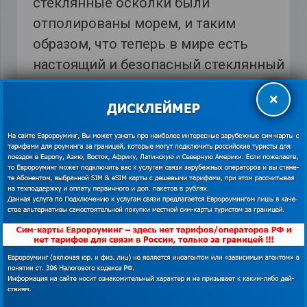
стеклянные осколки были
отполированы морем, и таким
образом, что теперь в мире есть
настоящий и безопасный стеклянный
пляж.
×
*Изображения использованы из открытых
источников. В случае наличия прав на
❗
данный материал просим связаться с
редакцией для решения вопроса о
корректном указании авторства или
удаления изображения.
Показать
контакты