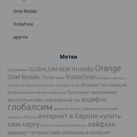
Ortel Mobile
Vodafone
другое
Метки
Orange
mundo
GLOBALSIM NEW
Everywhere
Vodafone
Ortel Mobile.
Three
viber
Визовые центры
Интернет за границей
Звонки из Европы в Россию
Интернет в ЕС
Полезные приложения
Мобильный интернет в Европе
водафон
автопутешествие
виртуальный тур
глобалсим
дешевый интернет
дешевые билеты
интернет в Европе
купить
звонки в Россию
лайфхак
сим-карту
купить сим-карту Глобалсим
маршрут путешествия
мобильный интернет