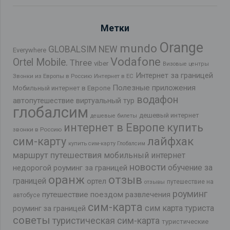
Метки
Orange
mundo
GLOBALSIM NEW
Everywhere
Vodafone
Ortel Mobile.
Three
viber
Визовые центры
Интернет за границей
Звонки из Европы в Россию
Интернет в ЕС
Полезные приложения
Мобильный интернет в Европе
водафон
автопутешествие
виртуальный тур
глобалсим
дешевый интернет
дешевые билеты
интернет в Европе
купить
звонки в Россию
лайфхак
сим-карту
купить сим-карту Глобалсим
маршрут путешествия
мобильный интернет
новости
обучение за
недорогой роуминг за границей
оранж
отзыв
границей
ортел
путешествие на
отзывы
роуминг
путешествие поездом
развлечения
автобусе
сим-карта
сим карта туриста
роуминг за границей
советы
туристическая сим-карта
туристические