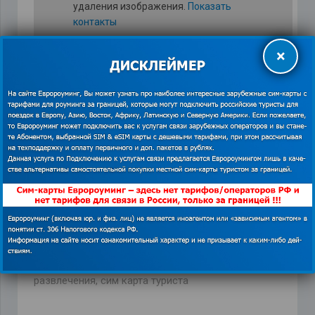
удаления изображения.
Показать
контакты
×
Кроме того, что турист может купить недорогой
интернет за границей, оператор обеспечивает всех
абонентов возможностью недорого звонить не
только в стране пребывания, но и в Россию (звонки
на номера Вайбер в 200 странах бесплатные).
Больше узнать об универсальных предложениях
GlobalSim можно на
https://euroaming.ru
.
глобалсим
,
крутые достопримечательности
,
недорогой роуминг за границей
,
путешествие
,
развлечения
,
сим карта туриста