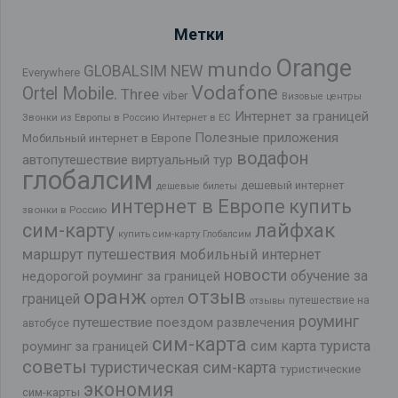
Метки
Orange
mundo
GLOBALSIM NEW
Everywhere
Vodafone
Ortel Mobile.
Three
viber
Визовые центры
Интернет за границей
Звонки из Европы в Россию
Интернет в ЕС
Полезные приложения
Мобильный интернет в Европе
водафон
автопутешествие
виртуальный тур
глобалсим
дешевый интернет
дешевые билеты
интернет в Европе
купить
звонки в Россию
лайфхак
сим-карту
купить сим-карту Глобалсим
маршрут путешествия
мобильный интернет
новости
обучение за
недорогой роуминг за границей
оранж
отзыв
границей
ортел
путешествие на
отзывы
роуминг
путешествие поездом
развлечения
автобусе
сим-карта
сим карта туриста
роуминг за границей
советы
туристическая сим-карта
туристические
экономия
сим-карты