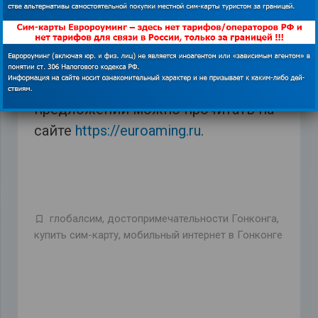
Входящие звонки бесплатны исходящие в
Гонконге 39 центов за минуту.
Как
купить сим-карту
GLOBALSIM
DIRECT
и подробнее о специальном
предложении можно прочитать на
сайте
https://euroaming.ru
.
глобалсим
,
достопримечательности Гонконга
,
купить сим-карту
,
мобильный интернет в Гонконге