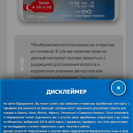
*Изображения использованы из открытых
источников. В случае наличия прав на
❗
данный материал просим связаться с
редакцией для решения вопроса о
корректном указании авторства или
удаления изображения.
Показать
контакты
×
Цены на
мобильный интернет в Гонконге
,
специальное предложение для туристов, которые
собираются в Гонконг:
Интернет-пакет
«Азия» 3ГБ за $39 на 30 дней
(действует и в Китае и в Гонконге)