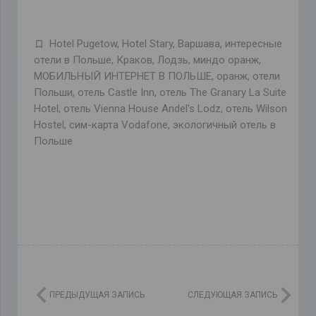
Hotel Pugetow
,
Hotel Stary
,
Варшава
,
интересные
отели в Польше
,
Краков
,
Лодзь
,
миндо оранж
,
МОБИЛЬНЫЙ ИНТЕРНЕТ В ПОЛЬШЕ
,
оранж
,
отели
Польши
,
отель Castle Inn
,
отель The Granary La Suite
Hotel
,
отель Vienna House Andel's Lodz
,
отель Wilson
Hostel
,
сим-карта Vodafonе
,
экологичный отель в
Польше
ПРЕДЫДУЩАЯ ЗАПИСЬ
СЛЕДУЮЩАЯ ЗАПИСЬ