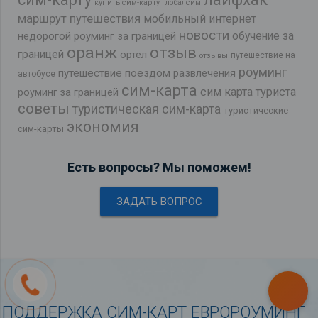
купить сим-карту Глобалсим
маршрут путешествия
мобильный интернет
новости
обучение за
недорогой роуминг за границей
оранж
отзыв
границей
ортел
путешествие на
отзывы
роуминг
путешествие поездом
развлечения
автобусе
сим-карта
сим карта туриста
роуминг за границей
советы
туристическая сим-карта
туристические
экономия
сим-карты
Есть вопросы? Мы поможем!
ЗАДАТЬ ВОПРОС
ПОДДЕРЖКА СИМ-КАРТ ЕВРОРОУМИНГ