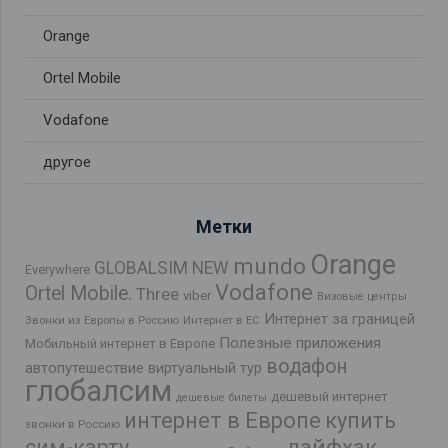
Orange
Ortel Mobile
Vodafone
другое
Метки
Orange
mundo
GLOBALSIM NEW
Everywhere
Vodafone
Ortel Mobile.
Three
viber
Визовые центры
Интернет за границей
Звонки из Европы в Россию
Интернет в ЕС
Полезные приложения
Мобильный интернет в Европе
водафон
автопутешествие
виртуальный тур
глобалсим
дешевый интернет
дешевые билеты
интернет в Европе
купить
звонки в Россию
лайфхак
сим-карту