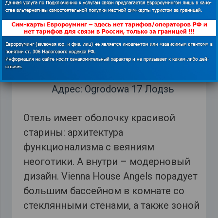
❗
редакцией для решения вопроса о
корректном указании авторства или
удаления изображения.
Показать
контакты
Vienna House Andel’s Lodz
Адрес: Ogrodowa 17 Лодзь
Отель имеет оболочку красивой
старины: архитектура
функционализма с веяниям
неоготики. А внутри – модерновый
дизайн. Vienna House Angels порадует
большим бассейном в комнате со
стеклянными стенами, а также зоной