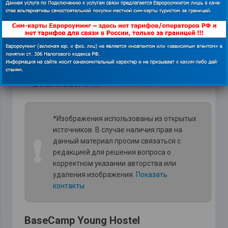
номере нет ничего лишнего: только
кровати, шкафы, несколько стульев и
стол. Все необходимое для отдыха и
единения с природой.
*Изображения использованы из открытых
источников. В случае наличия прав на
❗
данный материал просим связаться с
редакцией для решения вопроса о
корректном указании авторства или
удаления изображения.
Показать
контакты
BaseCamp Young Hostel