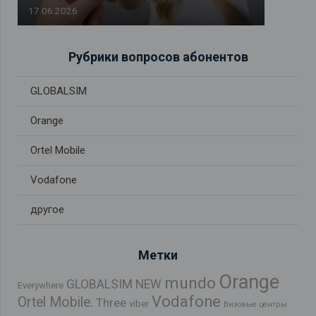
17.06.2026
Рубрики вопросов абонентов
GLOBALSIM
Orange
Ortel Mobile
Vodafone
другое
Метки
Orange
mundo
GLOBALSIM NEW
Everywhere
Vodafone
Ortel Mobile.
Three
viber
Визовые центры