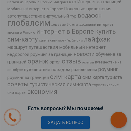
Интернет за границей
Звонки из Европы в Россию
Интернет в ЕС
Полезные приложения
Мобильный интернет в Европе
водафон
автопутешествие
виртуальный тур
глобалсим
дешевый интернет
дешевые билеты
интернет в Европе
купить
звонки в Россию
лайфхак
сим-карту
купить сим-карту Глобалсим
маршрут путешествия
мобильный интернет
новости
обучение за
недорогой роуминг за границей
оранж
отзыв
границей
ортел
путешествие на
отзывы
роуминг
путешествие поездом
развлечения
автобусе
сим-карта
сим карта туриста
роуминг за границей
советы
туристическая сим-карта
туристические
экономия
сим-карты
Есть вопросы? Мы поможем!
ЗАДАТЬ ВОПРОС