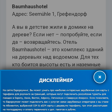
Baumhaushotel
Адрес: Seemühle 1, Грефендорф
А вы в детстве жили в домике на
дереве? Если нет – попробуйте, если
да – возвращайтесь. Отель
Baumhaushotel – это комплекс зданий
на деревьях над водоемом. Для тех
кто боится высоты есть и наземные
номера. Вообще это экологическое
×
мини-поселения построенное из
натуральных материалов и
расположен за городом, среди степи
и леса. В Baumhaushotel создана
атмосфера приятного аскетизма: в