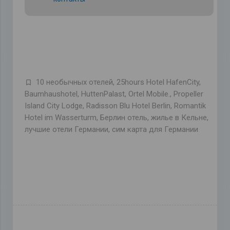
10 необычных отелей
,
25hours Hotel HafenCity
,
Baumhaushotel
,
HuttenPalast
,
Ortel Mobile.
,
Propeller
Island City Lodge
,
Radisson Blu Hotel Berlin
,
Romantik
Hotel im Wasserturm
,
Берлин отель
,
жилье в Кельне
,
лучшие отели Германии
,
сим карта для Германии