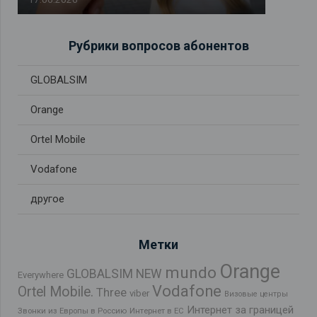
Рубрики вопросов абонентов
GLOBALSIM
Orange
Ortel Mobile
Vodafone
другое
Метки
Orange
mundo
GLOBALSIM NEW
Everywhere
Vodafone
Ortel Mobile.
Three
viber
Визовые центры
Интернет за границей
Звонки из Европы в Россию
Интернет в ЕС