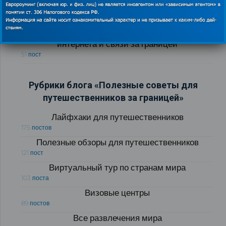
Бесплатный WI-FI за границей
54 поста
Как и у кого купить в России сим-карты для
интернета и связи за границей
51 пост
Рубрики блога «Полезные советы для
путешественников за границей»
Лайфхаки для путешественников
175 постов
Полезные обзоры для путешественников
121 пост
Виртуальный тур по странам мира
103 поста
Визовые центры
89 постов
Все развлечения мира