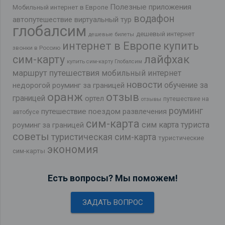
Полезные приложения
Мобильный интернет в Европе
водафон
автопутешествие
виртуальный тур
глобалсим
дешевый интернет
дешевые билеты
интернет в Европе
купить
звонки в Россию
лайфхак
сим-карту
купить сим-карту Глобалсим
маршрут путешествия
мобильный интернет
новости
обучение за
недорогой роуминг за границей
оранж
отзыв
границей
ортел
путешествие на
отзывы
роуминг
путешествие поездом
развлечения
автобусе
сим-карта
сим карта туриста
роуминг за границей
советы
туристическая сим-карта
туристические
экономия
сим-карты
Есть вопросы? Мы поможем!
ЗАДАТЬ ВОПРОС