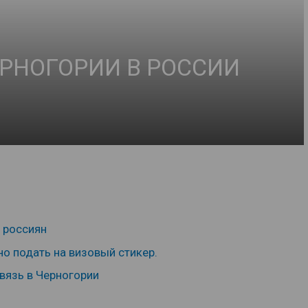
РНОГОРИИ В РОССИИ
 россиян
о подать на визовый стикер.
вязь в Черногории