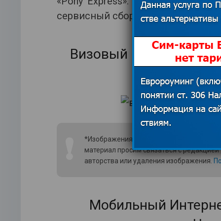
«Pony Express». При этом приде
сервисный сбор. Как правило, ви
Визовый центр Черног
визов
❗
*Изображения использованы из открытых
материал просим связаться с редакцией
авторства или удаления изображения.
По
Мобильный Интерне