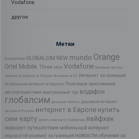
Vodafone
другое
Метки
Orange
mundo
GLOBALSIM NEW
Everywhere
Vodafone
Ortel Mobile.
Three
viber
Визовые центры
Интернет за границей
Звонки из Европы в Россию
Интернет в ЕС
Полезные приложения
Мобильный интернет в Европе
водафон
автопутешествие
виртуальный тур
глобалсим
дешевый интернет
дешевые билеты
интернет в Европе
купить
звонки в Россию
лайфхак
сим-карту
купить сим-карту Глобалсим
маршрут путешествия
мобильный интернет
новости
обучение за
недорогой роуминг за границей