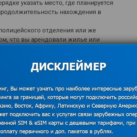
орядке указать место, где планируется
 продолжительность нахождения в
 полицейского отделения или же
ом, что вы арендовали жилье или
е. В последнем случае должны быть
зиты гостиницы или данные о лице,
вание или аренду.
кера вносится в КО. Визы выдаются на
акой период выдадут визовую наклейку,
н в приглашении.
Р или ПТ без записи с 09:00 до 12:00.
 и области, можно обратиться в офисы