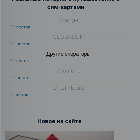
сим-картами
Orange
99 постов
GLOBALSIM
89 постов
Другие операторы
52 поста
Vodafone
43 поста
Ortel Mobile
11 постов
Новое на сайте