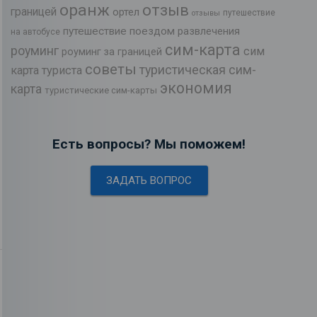
оранж
отзыв
границей
ортел
путешествие
отзывы
путешествие поездом
развлечения
на автобусе
сим-карта
роуминг
сим
роуминг за границей
советы
туристическая сим-
карта туриста
экономия
карта
туристические сим-карты
Есть вопросы? Мы поможем!
ЗАДАТЬ ВОПРОС