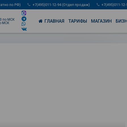
латно по РФ)
+7(495)011-12-94 (Отдел продаж)
+7(495)011-12
00 по МСК
ГЛАВНАЯ
ТАРИФЫ
МАГАЗИН
БИЗ
по МСК