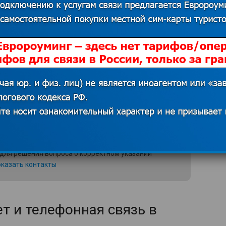
тся заплатить помимо визового еще и
зовую наклейку делают 2 недели.
ории, где можно подать на
ый стикер.
 источников. В случае наличия прав на данный
 для решения вопроса о корректном указании
казать контакты
т и телефонная связь в