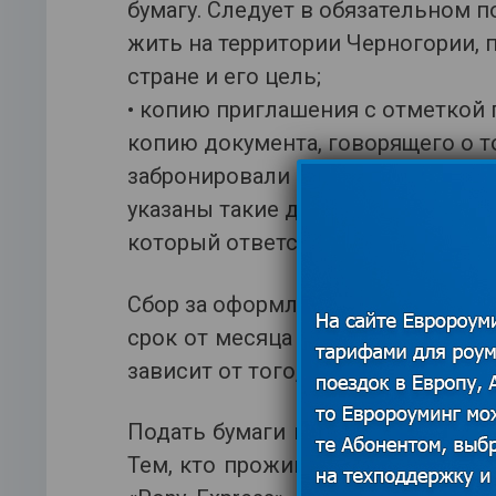
бумагу. Следует в обязательном п
жить на территории Черногории,
стране и его цель;
• копию приглашения с отметкой
копию документа, говорящего о т
забронировали номер в гостиниц
указаны такие данные, как рекви
который ответственен за брониро
Сбор за оформление визового сти
срок от месяца до трех. То, на к
зависит от того, какой срок указа
Подать бумаги в КО можно в ПН, С
Тем, кто проживает не в Москве