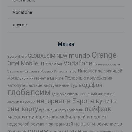
Ortel Mobile
Vodafone
другое
Метки
Orange
mundo
GLOBALSIM NEW
Everywhere
Vodafone
Ortel Mobile.
Three
viber
Визовые центры
Интернет за границей
Звонки из Европы в Россию
Интернет в ЕС
Полезные приложения
Мобильный интернет в Европе
водафон
автопутешествие
виртуальный тур
глобалсим
дешевый интернет
дешевые билеты
интернет в Европе
купить
звонки в Россию
лайфхак
сим-карту
купить сим-карту Глобалсим
маршрут путешествия
мобильный интернет
новости
обучение за
недорогой роуминг за границей
оранж
отзыв
границей
ортел