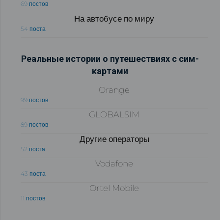
69 постов
На автобусе по миру
54 поста
Реальные истории о путешествиях с сим-
картами
Orange
99 постов
GLOBALSIM
89 постов
Другие операторы
52 поста
Vodafone
43 поста
Ortel Mobile
11 постов