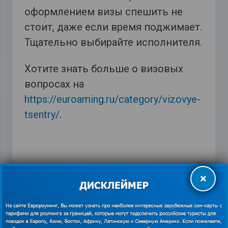
оформлением визы спешить не
стоит, даже если время поджимает.
Тщательно выбирайте исполнителя.
Хотите знать больше о визовых
вопросах на
https://euroaming.ru/category/vizovye-
tsentry/
.
×
Orange
,
виза в Европу
,
Визовые центры
,
интернет
в Европе
,
оформление шенгенской визы
,
тариф
Мундо