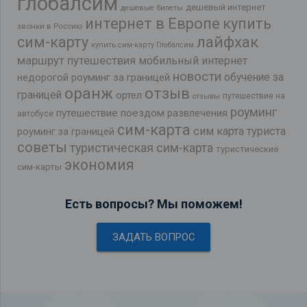
глобалсим
дешевый интернет
дешевые билеты
интернет в Европе
купить
звонки в Россию
лайфхак
сим-карту
купить сим-карту Глобалсим
маршрут путешествия
мобильный интернет
новости
обучение за
недорогой роуминг за границей
оранж
отзыв
границей
ортел
путешествие на
отзывы
роуминг
путешествие поездом
развлечения
автобусе
сим-карта
сим карта туриста
роуминг за границей
советы
туристическая сим-карта
туристические
экономия
сим-карты
Есть вопросы? Мы поможем!
ЗАДАТЬ ВОПРОС