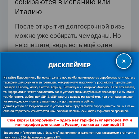
собираются в Испанию или
Италию
После открытия долгосрочной визы
можно уже собирать чемоданы. Но
не спешите, ведь есть ещё один
важный вопрос –
мобильный
×
интернет
и связь за границей. Мы
предлагаем
самый дешевый роуминг
в Италии
.
Оператор Three предлагает подключить пакет
– 12 ГБ Интернета за 48 евро.
GlobalSim предлагает подключить пакет 1 ГБ
за 19 долларов в месяц. Тарификация при
звонках на российские номера тоже
поминутная – от 5 до 29 центов (в