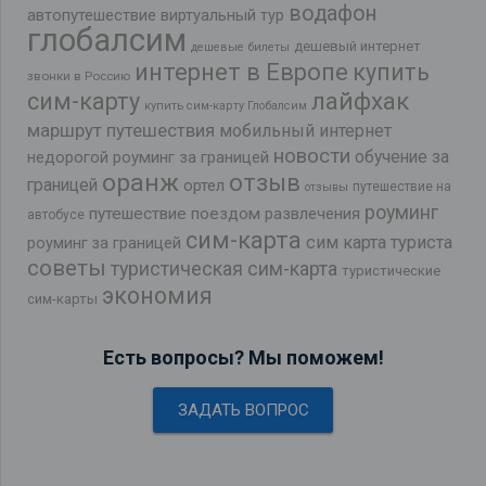
водафон
автопутешествие
виртуальный тур
глобалсим
дешевый интернет
дешевые билеты
интернет в Европе
купить
звонки в Россию
лайфхак
сим-карту
купить сим-карту Глобалсим
маршрут путешествия
мобильный интернет
новости
обучение за
недорогой роуминг за границей
оранж
отзыв
границей
ортел
путешествие на
отзывы
роуминг
путешествие поездом
развлечения
автобусе
сим-карта
сим карта туриста
роуминг за границей
советы
туристическая сим-карта
туристические
экономия
сим-карты
Есть вопросы? Мы поможем!
ЗАДАТЬ ВОПРОС