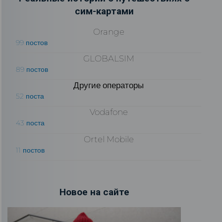
сим-картами
Orange
99 постов
GLOBALSIM
89 постов
Другие операторы
52 поста
Vodafone
43 поста
Ortel Mobile
11 постов
Новое на сайте