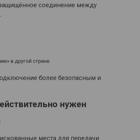
это защищённое соединение между
.
е» в другой стране.
подключение более безопасным и
действительно нужен
i
рискованные места для передачи