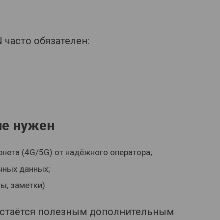
часто обязателен:
не нужен
рнета (4G/5G) от надёжного оператора;
чных данных;
ы, заметки).
 остаётся полезным дополнительным