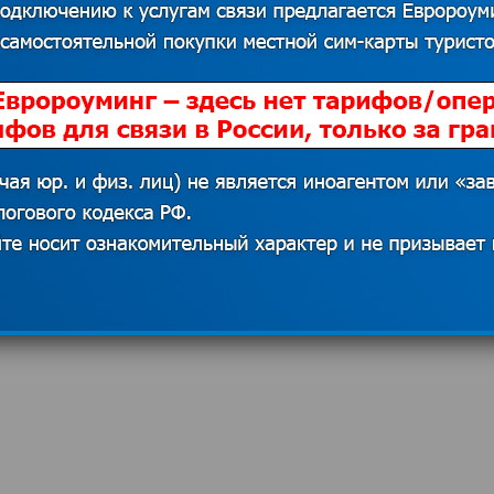
сбоев.
ации
«подозрительных» сетей.