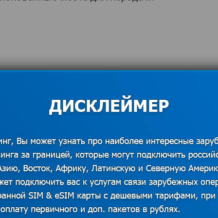
исам
огут быть:
;