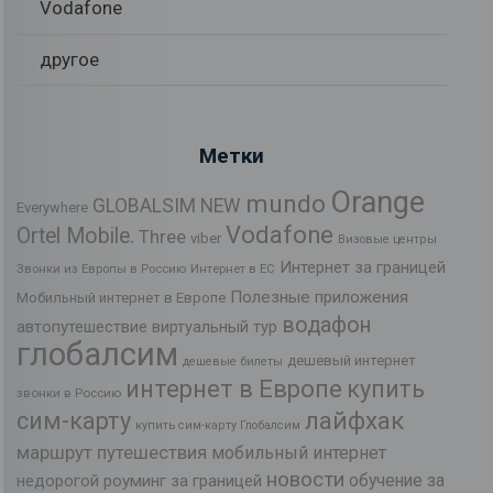
Vodafone
другое
Метки
Orange
mundo
GLOBALSIM NEW
Everywhere
Vodafone
Ortel Mobile.
Three
viber
Визовые центры
Интернет за границей
Звонки из Европы в Россию
Интернет в ЕС
Полезные приложения
Мобильный интернет в Европе
водафон
автопутешествие
виртуальный тур
глобалсим
дешевый интернет
дешевые билеты
интернет в Европе
купить
звонки в Россию
лайфхак
сим-карту
купить сим-карту Глобалсим
маршрут путешествия
мобильный интернет
новости
обучение за
недорогой роуминг за границей