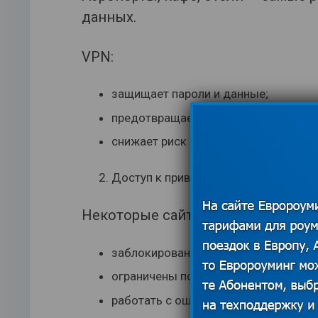
данных.
VPN:
защищает пароли и данные;
предотвращает перехват трафика;
снижает риск взлома.
Доступ к привычным сайтам и серв
Некоторые сайты и приложения м
заблокированы в стране пребывания
ограничены по региону;
работать с ошибками.