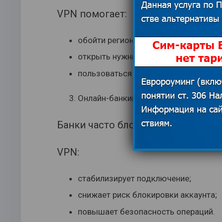
VPN помогает:
обойти региональные ограничения;
открыть нужные сервисы;
пользоваться банками и почтой без 
Онлайн-банкинг и финансовые опер
Банки часто блокируют входы из 
VPN:
стабилизирует подключение;
снижает риск блокировки аккаунта;
повышает безопасность операций.