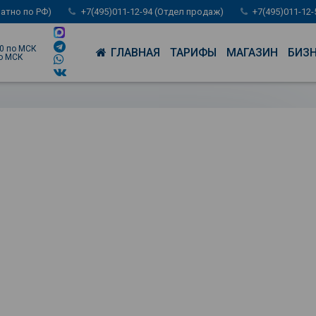
латно по РФ)
+7(495)011-12-94 (Отдел продаж)
+7(495)011-12
00 по МСК
ГЛАВНАЯ
ТАРИФЫ
МАГАЗИН
БИЗ
по МСК