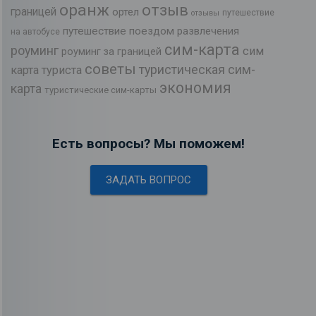
оранж
отзыв
границей
ортел
путешествие
отзывы
путешествие поездом
развлечения
на автобусе
сим-карта
роуминг
сим
роуминг за границей
советы
туристическая сим-
карта туриста
экономия
карта
туристические сим-карты
Есть вопросы? Мы поможем!
ЗАДАТЬ ВОПРОС