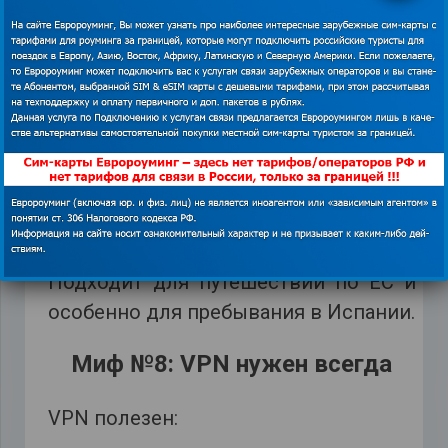
SIM-карта испанского оператора
Orange с тарифами Prepago.
Преимущества:
• хороший объём трафика
• включённые звонки
• понятная стоимость
• выгодные условия внутри Испании
Подходит для путешествий по ЕС и
особенно для пребывания в Испании.
Миф №8: VPN нужен всегда
VPN полезен: