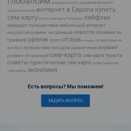
глобалсим
дешевый интернет
дешевые билеты
интернет в Европе
купить
звонки в Россию
лайфхак
сим-карту
купить сим-карту Глобалсим
маршрут путешествия
мобильный интернет
новости
обучение за
недорогой роуминг за границей
оранж
отзыв
границей
ортел
путешествие на
отзывы
роуминг
путешествие поездом
развлечения
автобусе
сим-карта
сим карта туриста
роуминг за границей
советы
туристическая сим-карта
туристические
экономия
сим-карты
Есть вопросы? Мы поможем!
ЗАДАТЬ ВОПРОС