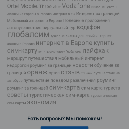
Vodafone
Ortel Mobile.
Three
viber
Визовые центры
Интернет за границей
Звонки из Европы в Россию
Интернет в ЕС
Полезные приложения
Мобильный интернет в Европе
водафон
автопутешествие
виртуальный тур
глобалсим
дешевый интернет
дешевые билеты
интернет в Европе
купить
звонки в Россию
лайфхак
сим-карту
купить сим-карту Глобалсим
маршрут путешествия
мобильный интернет
новости
обучение за
недорогой роуминг за границей
оранж
отзыв
границей
ортел
путешествие на
отзывы
роуминг
путешествие поездом
развлечения
автобусе
сим-карта
сим карта туриста
роуминг за границей
советы
туристическая сим-карта
туристические
экономия
сим-карты
Есть вопросы? Мы поможем!