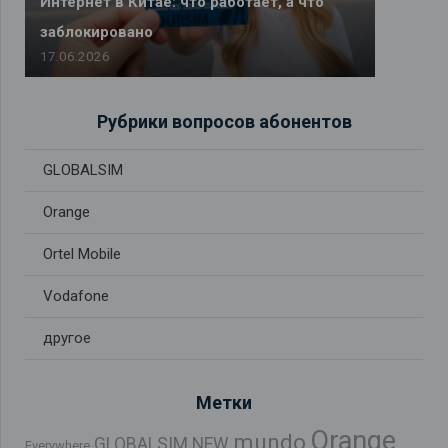
Интернет в Китае: что работает, а что
заблокировано
17.06.2026
Рубрики вопросов абонентов
GLOBALSIM
Orange
Ortel Mobile
Vodafone
другое
Метки
Orange
mundo
GLOBALSIM NEW
Everywhere