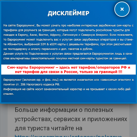
ручную кладь подобные предметы.
×
*Изображения использованы из открытых
источников. В случае наличия прав на
❗
данный материал просим связаться с
редакцией для решения вопроса о
корректном указании авторства или
удаления изображения.
Показать
контакты
Больше информации о полезных
устройствах, сервисах и приложениях
для туриста читайте на