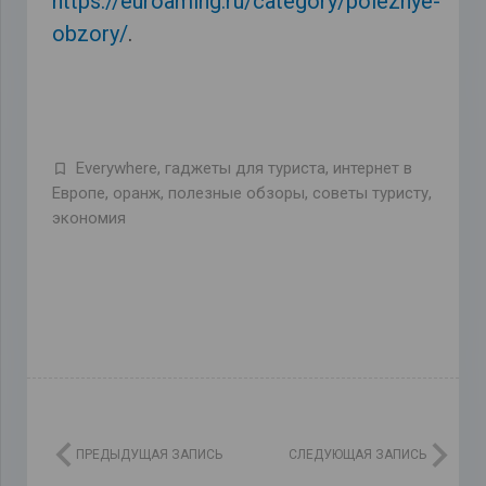
https://euroaming.ru/category/poleznye-
obzory/
.
Everywhere
,
гаджеты для туриста
,
интернет в
Европе
,
оранж
,
полезные обзоры
,
советы туристу
,
экономия
ПРЕДЫДУЩАЯ ЗАПИСЬ
СЛЕДУЮЩАЯ ЗАПИСЬ