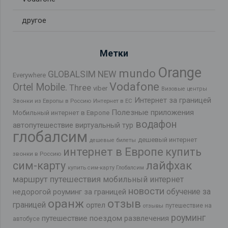
другое
Метки
Orange
mundo
GLOBALSIM NEW
Everywhere
Vodafone
Ortel Mobile.
Three
viber
Визовые центры
Интернет за границей
Звонки из Европы в Россию
Интернет в ЕС
Полезные приложения
Мобильный интернет в Европе
водафон
автопутешествие
виртуальный тур
глобалсим
дешевый интернет
дешевые билеты
интернет в Европе
купить
звонки в Россию
лайфхак
сим-карту
купить сим-карту Глобалсим
маршрут путешествия
мобильный интернет
новости
обучение за
недорогой роуминг за границей
оранж
отзыв
границей
ортел
путешествие на
отзывы
роуминг
путешествие поездом
развлечения
автобусе