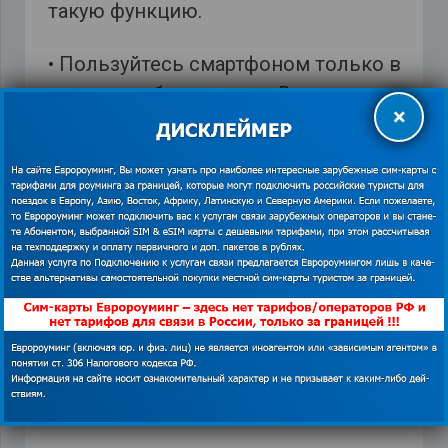
такую функцию.
• Пользуйтесь смартфоном только в
случае необходимости. В остальное
×
время его лучше выключить.
Эти простые советы позволят
ускорить зарядку аккумулятора, а
также сберегут заряд на более
длительное время. Читайте другие
полезные лайфхаки на
https://euroaming.ru/category/poleznye-
obzory/
.