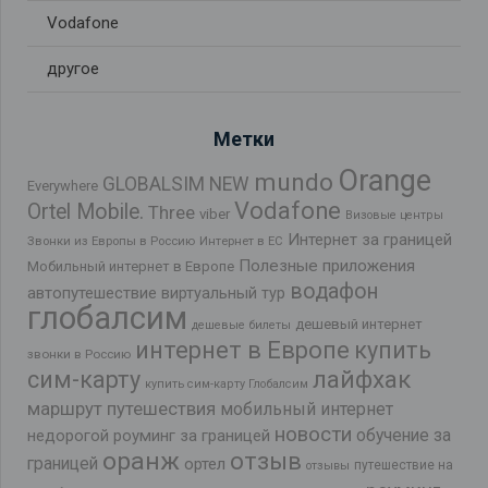
Vodafone
другое
Метки
Orange
mundo
GLOBALSIM NEW
Everywhere
Vodafone
Ortel Mobile.
Three
viber
Визовые центры
Интернет за границей
Звонки из Европы в Россию
Интернет в ЕС
Полезные приложения
Мобильный интернет в Европе
водафон
автопутешествие
виртуальный тур
глобалсим
дешевый интернет
дешевые билеты
интернет в Европе
купить
звонки в Россию
лайфхак
сим-карту
купить сим-карту Глобалсим
маршрут путешествия
мобильный интернет
новости
обучение за
недорогой роуминг за границей
оранж
отзыв
границей
ортел
путешествие на
отзывы