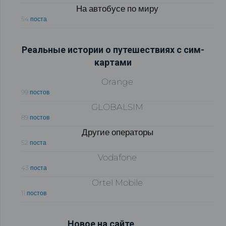
На автобусе по миру
54 поста
Реальные истории о путешествиях с сим-
картами
Orange
99 постов
GLOBALSIM
89 постов
Другие операторы
52 поста
Vodafone
43 поста
Ortel Mobile
11 постов
Новое на сайте