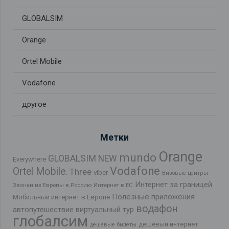
GLOBALSIM
Orange
Ortel Mobile
Vodafone
другое
Метки
Orange
mundo
GLOBALSIM NEW
Everywhere
Vodafone
Ortel Mobile.
Three
viber
Визовые центры
Интернет за границей
Звонки из Европы в Россию
Интернет в ЕС
Полезные приложения
Мобильный интернет в Европе
водафон
автопутешествие
виртуальный тур
глобалсим
дешевый интернет
дешевые билеты