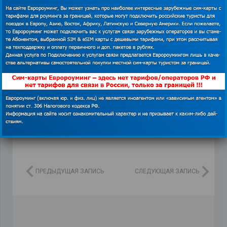
Messanger
,
viber
,
Wi-Fi
,
видеочат
,
купить сим-
карту
,
Полезные приложения
,
приложение для
видеосвязи за рубежом
,
скайп
ПРЕДЫДУЩАЯ ЗАПИСЬ
СЛЕДУЮЩАЯ ЗАПИСЬ