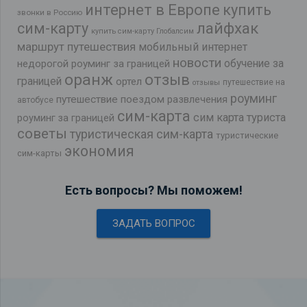
интернет в Европе
купить
звонки в Россию
лайфхак
сим-карту
купить сим-карту Глобалсим
маршрут путешествия
мобильный интернет
новости
обучение за
недорогой роуминг за границей
оранж
отзыв
границей
ортел
путешествие на
отзывы
роуминг
путешествие поездом
развлечения
автобусе
сим-карта
сим карта туриста
роуминг за границей
советы
туристическая сим-карта
туристические
экономия
сим-карты
Есть вопросы? Мы поможем!
ЗАДАТЬ ВОПРОС