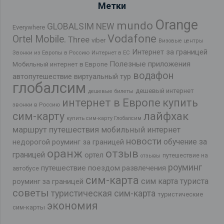
Метки
Orange
mundo
GLOBALSIM NEW
Everywhere
Vodafone
Ortel Mobile.
Three
viber
Визовые центры
Интернет за границей
Звонки из Европы в Россию
Интернет в ЕС
Полезные приложения
Мобильный интернет в Европе
водафон
автопутешествие
виртуальный тур
глобалсим
дешевый интернет
дешевые билеты
интернет в Европе
купить
звонки в Россию
лайфхак
сим-карту
купить сим-карту Глобалсим
маршрут путешествия
мобильный интернет
новости
обучение за
недорогой роуминг за границей
оранж
отзыв
границей
ортел
путешествие на
отзывы
роуминг
путешествие поездом
развлечения
автобусе
сим-карта
сим карта туриста
роуминг за границей
советы
туристическая сим-карта
туристические
экономия
сим-карты