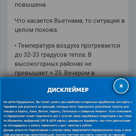
повышена.
Что касается Вьетнама, то ситуация в
целом похожа:
• Температура воздуха прогревается
до 32-33 градусов тепла. В
высокогорных районах не
превышает + 25. Вечером в
зависимости от района опускается от
×
26 до 16 градусов.
• Море в этот период может быть
часто неспокойным, сильные волны,
штормы. Однако любители серфинга
(не советуем ехать новичкам) не