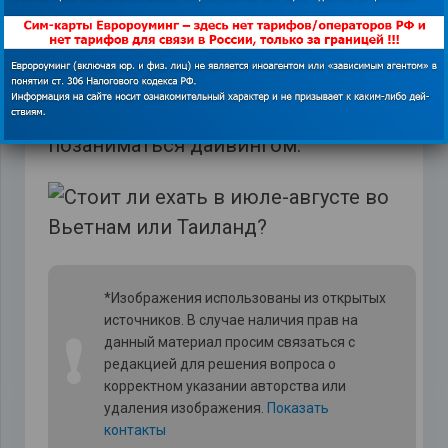
будут разочарованы подобной
ситуацией. Также в Нячанге в юго-
восточной части в этот период
можно понырять с аквалангом и
позаниматься дайвингом.
*Изображения использованы из открытых
источников. В случае наличия прав на
❗
данный материал просим связаться с
редакцией для решения вопроса о
корректном указании авторства или
удаления изображения.
Показать
контакты