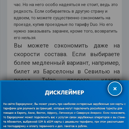
час. Но на него особо надеяться не стоит, ведь это
редкость. Если собираетесь в другую страну и
вдвоем, то можете существенно сэкономить на
проезде, купив проездные по тарифу Duo. Но его
нужно заказывать заранее, кроме того, возвратить
его нельзя.
Вы можете сэкономить даже на
скорости состава. Если выбираете
более медленный вариант, например,
билет из Барселоны в Севилью на
поезд Talgo второго класса
×
обойдется вам в 63 евро, но в дороге
вы проведете 11 с половиной часов.
Конечно, можно взять вариант и
побыстрее (5, 30 часа). Но за него
нужно заплатить больше ста.